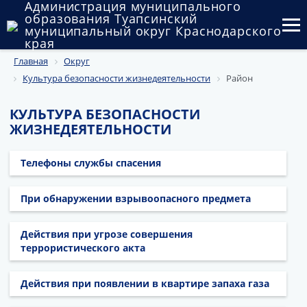
Администрация муниципального
образования Туапсинский
муниципальный округ Краснодарского
края
Главная
Округ
Округ
Культура безопасности жизнедеятельности
Район
Администрация
КУЛЬТУРА БЕЗОПАСНОСТИ
Муниципальные закупки
ЖИЗНЕДЕЯТЕЛЬНОСТИ
Государственный и муниципальный контроль
Телефоны службы спасения
Муниципальное имущество
При обнаружении взрывоопасного предмета
Публичные слушания и общественные обсуждения
Действия при угрозе совершения
Документы
террористического акта
Действия при появлении в квартире запаха газа