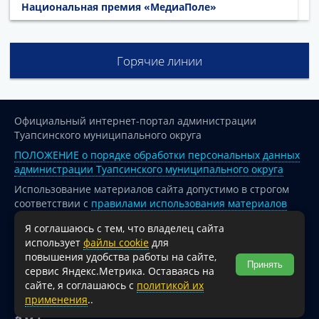
Национальная премия «МедиаПоле»
Горячие линии
Официальный интернет-портал администрации
Туапсинского муниципального округа
ПОЛОЖЕНИЕ о порядке обработки персональных данных
администрации Туапсинского муниципального округа
Использование материалов сайта допустимо в строгом
соответствии с
правилами использования материалов
опубликованных на сайте
Я соглашаюсь с тем, что владелец сайта
При перепечатке и использовании информации ссылка
использует
файлы cookie
для
на источник обязательна.
повышения удобства работы на сайте,
Принять
сервис Яндекс.Метрика. Оставаясь на
Для сайтов и страниц сети Интернет обязательна
сайте, я соглашаюсь с
политикой их
активная гиперссылка на официальный интернет-портал
применения
..
администрации Туапсинского муниципального округа.