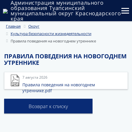
Администрация муниципального
образования Туапсинский
муниципальный округ Краснодарского
края
Главная
Округ
Округ
Культура безопасности жизнедеятельности
Администрация
Правила поведения на новогоднем утреннике
Муниципальные закупки
ПРАВИЛА ПОВЕДЕНИЯ НА НОВОГОДНЕМ
УТРЕННИКЕ
Государственный и муниципальный контроль
7 августа 2026
Муниципальное имущество
Правила поведения на новогоднем
утреннике.pdf
Публичные слушания и общественные обсуждения
Документы
Возврат к списку