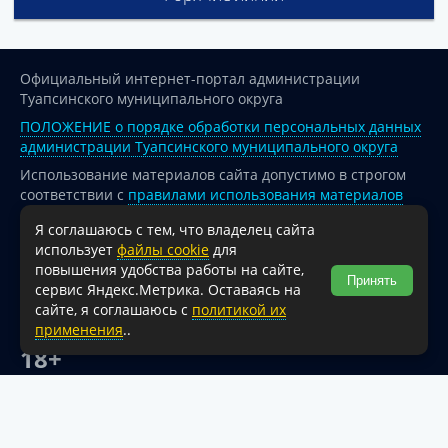
Официальный интернет-портал администрации
Туапсинского муниципального округа
ПОЛОЖЕНИЕ о порядке обработки персональных данных
администрации Туапсинского муниципального округа
Использование материалов сайта допустимо в строгом
соответствии с
правилами использования материалов
опубликованных на сайте
Я соглашаюсь с тем, что владелец сайта
При перепечатке и использовании информации ссылка
использует
файлы cookie
для
на источник обязательна.
повышения удобства работы на сайте,
Принять
сервис Яндекс.Метрика. Оставаясь на
Для сайтов и страниц сети Интернет обязательна
сайте, я соглашаюсь с
политикой их
активная гиперссылка на официальный интернет-портал
применения
..
администрации Туапсинского муниципального округа.
18+