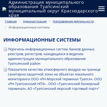
Администрация муниципального
образования Туапсинский
муниципальный округ Краснодарского
края
Главная
Администрация
Направления деятельности
Округ
Информационные системы
Администрация
ИНФОРМАЦИОННЫЕ СИСТЕМЫ
Муниципальные закупки
Перечень информационных систем, банков данных,
Государственный и муниципальный контроль
реестров, регистров, находящихся в ведении
администрации муниципального образования
Туапсинский район
Муниципальное имущество
Показатели качества атмосферного воздуха на границе
санитарно-защитной зоны на объектах локального
Публичные слушания и общественные обсуждения
мониторинга ООО «РН-Морской терминал Туапсе», ООО
«РН-Туапсинский НПЗ» , ООО «Туапсинский балкерный
Документы
терминал», АО «Туапсинский морской торговый порт»"