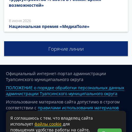
возможностей»
8 июня 2026
Национальная премия «МедиаПоле»
Горячие линии
Официальный интернет-портал администрации
Туапсинского муниципального округа
ПОЛОЖЕНИЕ о порядке обработки персональных данных
администрации Туапсинского муниципального округа
Использование материалов сайта допустимо в строгом
соответствии с
правилами использования материалов
опубликованных на сайте
Я соглашаюсь с тем, что владелец сайта
При перепечатке и использовании информации ссылка
использует
файлы cookie
для
на источник обязательна.
повышения удобства работы на сайте,