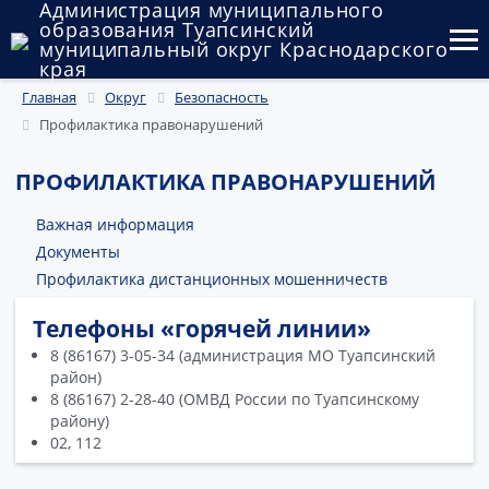
Администрация муниципального
образования Туапсинский
муниципальный округ Краснодарского
края
Главная
Округ
Безопасность
Округ
Профилактика правонарушений
Администрация
ПРОФИЛАКТИКА ПРАВОНАРУШЕНИЙ
Муниципальные закупки
Важная информация
Государственный и муниципальный контроль
Документы
Профилактика дистанционных мошенничеств
Муниципальное имущество
Телефоны «горячей линии»
Публичные слушания и общественные обсуждения
8 (86167) 3-05-34 (администрация МО Туапсинский
район)
Документы
8 (86167) 2-28-40 (ОМВД России по Туапсинскому
району)
02, 112