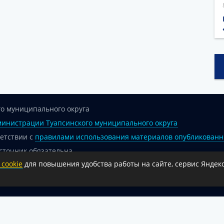
о муниципального округа
инистрации Туапсинского муниципального округа
ветствии с
правилами использования материалов опубликованн
сточник обязательна.
cookie
для повышения удобства работы на сайте, сервис Яндекс
 гиперссылка на официальный интернет-портал администрации 