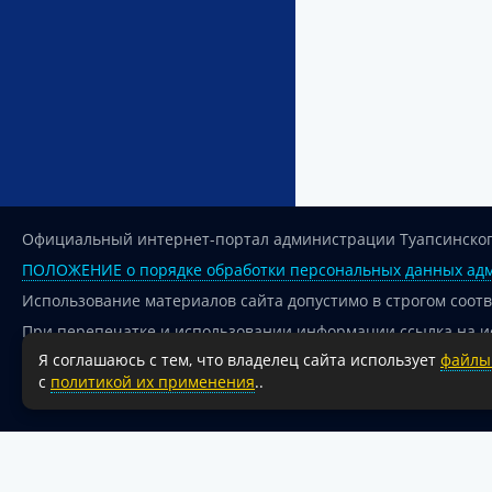
Официальный интернет-портал администрации Туапсинског
ПОЛОЖЕНИЕ о порядке обработки персональных данных адм
Использование материалов сайта допустимо в строгом соот
При перепечатке и использовании информации ссылка на и
Я соглашаюсь с тем, что владелец сайта использует
файлы 
Для сайтов и страниц сети Интернет обязательна активная
с
политикой их применения
..
18+