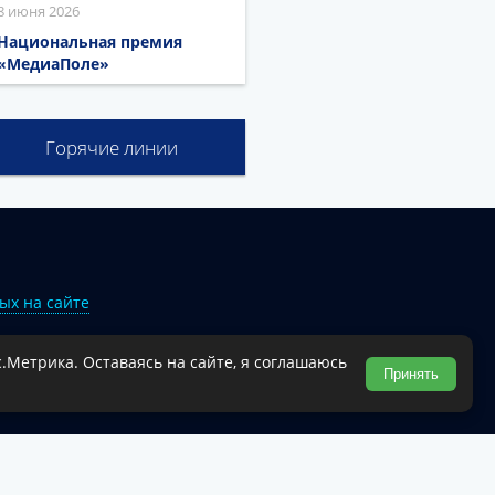
8 июня 2026
Национальная премия
«МедиаПоле»
Горячие линии
ых на сайте
.Метрика. Оставаясь на сайте, я соглашаюсь
Туапсинского муниципального округа.
Принять