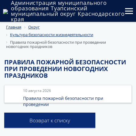
Администрация муниципального
образования Туапсинский
муниципальный округ Краснодарского
края
Главная
Округ
Округ
Культура безопасности жизнедеятельности
Администрация
Правила пожарной безопасности при проведении
новогодних праздников
Муниципальные закупки
ПРАВИЛА ПОЖАРНОЙ БЕЗОПАСНОСТИ
ПРИ ПРОВЕДЕНИИ НОВОГОДНИХ
Государственный и муниципальный контроль
ПРАЗДНИКОВ
Муниципальное имущество
10 августа 2026
Публичные слушания и общественные обсуждения
Правила пожарной безопасности при
проведении
Документы
Возврат к списку