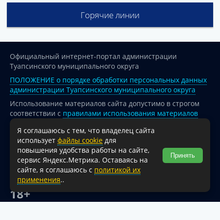
Горячие линии
Официальный интернет-портал администрации
Туапсинского муниципального округа
ПОЛОЖЕНИЕ о порядке обработки персональных данных
администрации Туапсинского муниципального округа
Использование материалов сайта допустимо в строгом
соответствии с
правилами использования материалов
опубликованных на сайте
Я соглашаюсь с тем, что владелец сайта
При перепечатке и использовании информации ссылка
использует
файлы cookie
для
на источник обязательна.
повышения удобства работы на сайте,
Принять
сервис Яндекс.Метрика. Оставаясь на
Для сайтов и страниц сети Интернет обязательна
сайте, я соглашаюсь с
политикой их
активная гиперссылка на официальный интернет-портал
применения
..
администрации Туапсинского муниципального округа.
18+