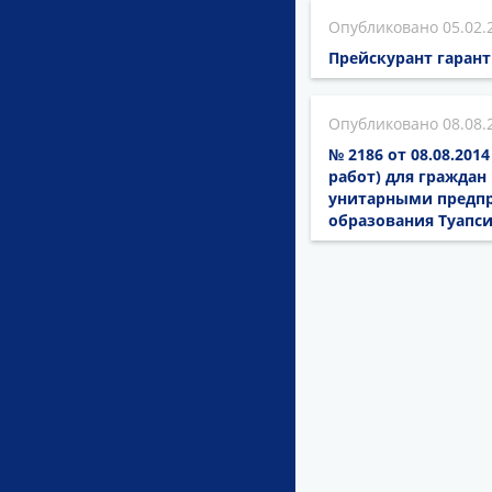
05.02.
Прейскурант гарант
08.08.
№ 2186 от 08.08.20
работ) для гражда
унитарными предпр
образования Туапс