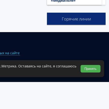
«МедиаПоле»
Горячие линии
ых на сайте
.Метрика. Оставаясь на сайте, я соглашаюсь
Туапсинского муниципального округа.
Принять