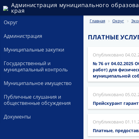
Администрация муниципального образова
края
Главная
Округ
Эко
Округ
Администрация
ПЛАТНЫЕ УСЛУ
Муниципальные закупки
04.02.
Государственный и
№ 76 от 04.02.2025
муниципальный контроль
работ) для физиче
муниципальной соб
Муниципальное имущество
05.02.
Публичные слушания и
общественные обсуждения
Прейскурант гарант
Документы
01.11.
Платные, предоста