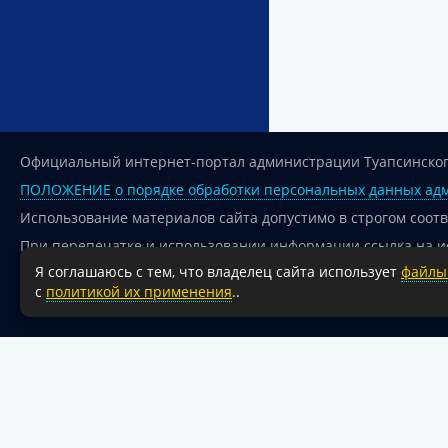
Официальный интернет-портал администрации Туапсинског
ПОЛОЖЕНИЕ о порядке обработки персональных данных адм
Использование материалов сайта допустимо в строгом соот
При перепечатке и использовании информации ссылка на и
Я соглашаюсь с тем, что владелец сайта использует
файлы 
Для сайтов и страниц сети Интернет обязательна активная
с
политикой их применения
..
18+