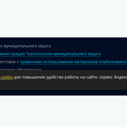
о муниципального округа
инистрации Туапсинского муниципального округа
ветствии с
правилами использования материалов опубликованн
сточник обязательна.
cookie
для повышения удобства работы на сайте, сервис Яндекс
 гиперссылка на официальный интернет-портал администрации 