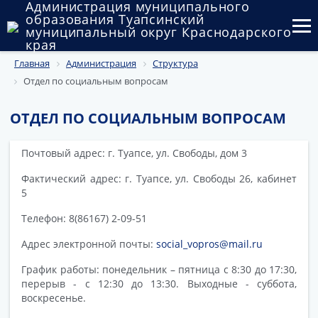
Администрация муниципального
образования Туапсинский
муниципальный округ Краснодарского
края
Главная
Администрация
Структура
Округ
Отдел по социальным вопросам
Администрация
ОТДЕЛ ПО СОЦИАЛЬНЫМ ВОПРОСАМ
Муниципальные закупки
Почтовый адрес: г. Туапсе, ул. Свободы, дом 3
Государственный и муниципальный контроль
Фактический адрес: г. Туапсе, ул. Свободы 26, кабинет
Муниципальное имущество
5
Телефон: 8(86167) 2-09-51
Публичные слушания и общественные обсуждения
Адрес электронной почты:
social_vopros@mail.ru
Документы
График работы: понедельник – пятница с 8:30 до 17:30,
перерыв - с 12:30 до 13:30. Выходные - суббота,
воскресенье.