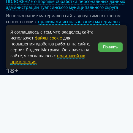
ПОЛОЖЕНИЕ о порядке обработки персональных данных
администрации Туапсинского муниципального округа
Использование материалов сайта допустимо в строгом
соответствии с
правилами использования материалов
опубликованных на сайте
Я соглашаюсь с тем, что владелец сайта
При перепечатке и использовании информации ссылка
использует
файлы cookie
для
на источник обязательна.
повышения удобства работы на сайте,
Принять
сервис Яндекс.Метрика. Оставаясь на
Для сайтов и страниц сети Интернет обязательна
сайте, я соглашаюсь с
политикой их
активная гиперссылка на официальный интернет-портал
применения
..
администрации Туапсинского муниципального округа.
18+