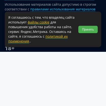
Использование материалов сайта допустимо в строгом
соответствии с
правилами использования материалов
опубликованных на сайте
Я соглашаюсь с тем, что владелец сайта
При перепечатке и использовании информации ссылка
использует
файлы cookie
для
на источник обязательна.
повышения удобства работы на сайте,
Принять
сервис Яндекс.Метрика. Оставаясь на
Для сайтов и страниц сети Интернет обязательна
сайте, я соглашаюсь с
политикой их
активная гиперссылка на официальный интернет-портал
применения
..
администрации Туапсинского муниципального округа.
18+