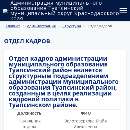
Администрация муниципального
образования Туапсинский
муниципальный округ Краснодарского
края
Главная
Администрация
Структура
Отдел кадров
Округ
Администрация
ОТДЕЛ КАДРОВ
Муниципальные закупки
Отдел кадров администрации
муниципального образования
Государственный и муниципальный контроль
Туапсинский район является
структурным подразделением
Муниципальное имущество
администрации муниципального
образования Туапсинский район,
Публичные слушания и общественные обсуждения
созданным в целях реализации
кадровой политики в
Туапсинском районе.
Документы
Должность
ФИО
Начальник
Золотоверхова Майя
отдела
Алексеевна