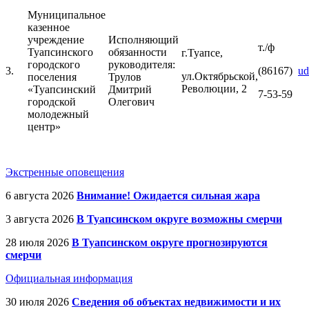
Муниципальное
казенное
учреждение
Исполняющий
т./ф
Туапсинского
обязанности
г.Туапсе,
городского
руководителя:
3.
(86167)
ud
ул.Октябрьской,
поселения
Трулов
Революции, 2
«Туапсинский
Дмитрий
7-53-59
городской
Олегович
молодежный
центр»
Экстренные оповещения
6 августа 2026
Внимание! Ожидается сильная жара
3 августа 2026
В Туапсинском округе возможны смерчи
28 июля 2026
В Туапсинском округе прогнозируются
смерчи
Официальная информация
30 июля 2026
Сведения об объектах недвижимости и их