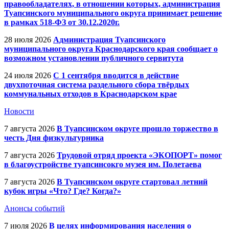
правообладателях, в отношении которых, администрация
Туапсинского муниципального округа принимает решение
в рамках 518-ФЗ от 30.12.2020г.
28 июля 2026
Администрация Туапсинского
муниципального округа Краснодарского края сообщает о
возможном установлении публичного сервитута
24 июля 2026
С 1 сентября вводится в действие
двухпоточная система раздельного сбора твёрдых
коммунальных отходов в Краснодарском крае
Новости
7 августа 2026
В Туапсинском округе прошло торжество в
честь Дня физкультурника
7 августа 2026
Трудовой отряд проекта «ЭКОПОРТ» помог
в благоустройстве туапсинсокго музея им. Полетаева
7 августа 2026
В Туапсинском округе стартовал летний
кубок игры «Что? Где? Когда?»
Анонсы событий
7 июля 2026
В целях информирования населения о