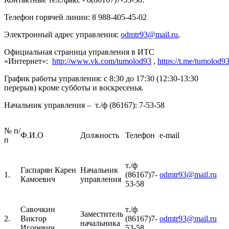
Телефон горячей линии:
8
988-405-45-02
Электронный адрес управления:
odmtr93@mail.ru
,
Официальная страница управления в ИТС
«Интернет»:
http://www.vk.com/tumolod93
,
https://t.me/tumolod9
График работы управления:
с 8:30 до 17:30 (12:30-13:30
перерыв) кроме субботы и воскресенья.
Начальник управления –
т./ф (86167): 7-53-58
№
п/
Ф.И.О
Должность
Телефон
e-mail
п
т./ф
Гаспарян Карен
Начальник
1.
(86167)7-
odmtr93@mail.ru
Камоевич
управления
53-58
Савочкин
т./ф
Заместитель
2.
Виктор
(86167)7-
odmtr93@mail.ru
начальника
Игоревич
53-58