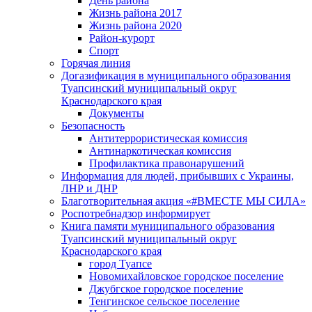
День района
Жизнь района 2017
Жизнь района 2020
Район-курорт
Спорт
Горячая линия
Догазификация в муниципального образования
Туапсинский муниципальный округ
Краснодарского края
Документы
Безопасность
Антитеррористическая комиссия
Антинаркотическая комиссия
Профилактика правонарушений
Информация для людей, прибывших с Украины,
ЛНР и ДНР
Благотворительная акция «#ВМЕСТЕ МЫ СИЛА»
Роспотребнадзор информирует
Книга памяти муниципального образования
Туапсинский муниципальный округ
Краснодарского края
город Туапсе
Новомихайловское городское поселение
Джубгское городское поселение
Тенгинское сельское поселение