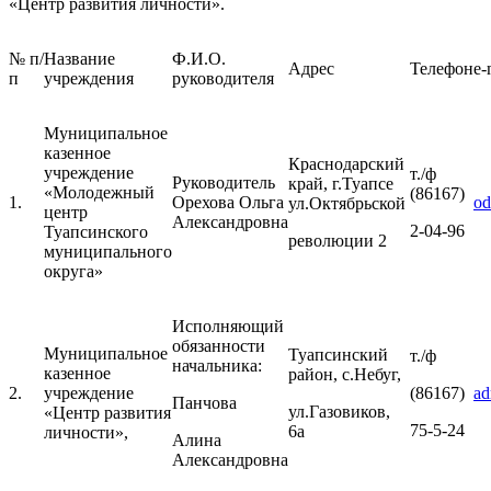
«Центр развития личности».
№
п/
Название
Ф.И.О.
Адрес
Телефон
e-
п
учреждения
руководителя
Муниципальное
казенное
Краснодарский
учреждение
т./ф
Руководитель
край,
г.Туапсе
«Молодежный
(86167)
1.
Орехова Ольга
od
ул.Октябрьской
центр
Александровна
2-04-96
Туапсинского
революции 2
муниципального
округа»
Исполняющий
обязанности
Муниципальное
Туапсинский
т./ф
начальника:
казенное
район,
с.Небуг,
2.
учреждение
(86167)
ad
Панчова
ул.Газовиков,
«Центр развития
75-5-24
6а
личности»,
Алина
Александровна