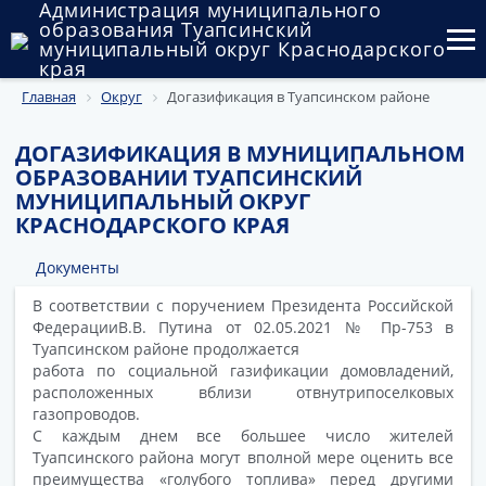
Администрация муниципального
образования Туапсинский
муниципальный округ Краснодарского
края
Главная
Округ
Догазификация в Туапсинском районе
Округ
Администрация
ДОГАЗИФИКАЦИЯ В МУНИЦИПАЛЬНОМ
ОБРАЗОВАНИИ ТУАПСИНСКИЙ
Муниципальные закупки
МУНИЦИПАЛЬНЫЙ ОКРУГ
КРАСНОДАРСКОГО КРАЯ
Государственный и муниципальный контроль
Документы
Муниципальное имущество
В соответствии с поручением Президента Российской
ФедерацииВ.В. Путина от 02.05.2021 № Пр-753 в
Публичные слушания и общественные обсуждения
Туапсинском районе продолжается
работа по социальной газификации домовладений,
Документы
расположенных вблизи отвнутрипоселковых
газопроводов.
С каждым днем все большее число жителей
Туапсинского района могут вполной мере оценить все
преимущества «голубого топлива» перед другими