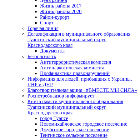
День района
Жизнь района 2017
Жизнь района 2020
Район-курорт
Спорт
Горячая линия
Догазификация в муниципального образования
Туапсинский муниципальный округ
Краснодарского края
Документы
Безопасность
Антитеррористическая комиссия
Антинаркотическая комиссия
Профилактика правонарушений
Информация для людей, прибывших с Украины,
ЛНР и ДНР
Благотворительная акция «#ВМЕСТЕ МЫ СИЛА»
Роспотребнадзор информирует
Книга памяти муниципального образования
Туапсинский муниципальный округ
Краснодарского края
город Туапсе
Новомихайловское городское поселение
Джубгское городское поселение
Тенгинское сельское поселение