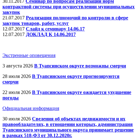
30.11.2017
Семинар по вопросам реализации норм
контрактной системы при осуществлении муниципальных
закупок
21.07.2017
Реализация полномочий по контролю в сфере
закупок товаров, работ, услуг
12.07.2017
Слайд к семинару 14.06.17
12.07.2017
ДОКЛАД К 14.06.2017
Экстренные оповещения
3 августа 2026
В Туапсинском округе возможны смерчи
28 июля 2026
В Туапсинском округе прогнозируются
смерчи
22 июля 2026
В Туапсинском округе ожидается ухудшение
погоды
Официальная информация
30 июля 2026
Сведения об объектах недвижимости и их
правообладателях, в отношении которых, администрация
Туапсинского муниципального округа принимает решение
в рамках 518-ФЗ от 30.12.2020г.