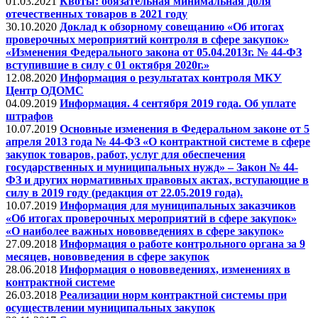
01.03.2021
Квоты: обязательная минимальная доля
отечественных товаров в 2021 году
30.10.2020
Доклад к обзорному совещанию «Об итогах
проверочных мероприятий контроля в сфере закупок»
«Изменения Федерального закона от 05.04.2013г. № 44-ФЗ
вступившие в силу с 01 октября 2020г.»
12.08.2020
Информация о результатах контроля МКУ
Центр ОДОМС
04.09.2019
Информация. 4 сентября 2019 года. Об уплате
штрафов
10.07.2019
Основные изменения в Федеральном законе от 5
апреля 2013 года № 44-ФЗ «О контрактной системе в сфере
закупок товаров, работ, услуг для обеспечения
государственных и муниципальных нужд» – Закон № 44-
ФЗ и других нормативных правовых актах, вступающие в
силу в 2019 году (редакция от 22.05.2019 года).
10.07.2019
Информация для муниципальных заказчиков
«Об итогах проверочных мероприятий в сфере закупок»
«О наиболее важных нововведениях в сфере закупок»
27.09.2018
Информация о работе контрольного органа за 9
месяцев, нововведения в сфере закупок
28.06.2018
Информация о нововведениях, изменениях в
контрактной системе
26.03.2018
Реализации норм контрактной системы при
осуществлении муниципальных закупок