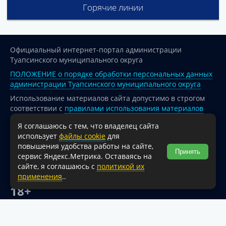
Горячие линии
Официальный интернет-портал администрации
Туапсинского муниципального округа
ПОЛОЖЕНИЕ о порядке обработки персональных данных
администрации Туапсинского муниципального округа
Использование материалов сайта допустимо в строгом
соответствии с
правилами использования материалов
опубликованных на сайте
Я соглашаюсь с тем, что владелец сайта
При перепечатке и использовании информации ссылка
использует
файлы cookie
для
на источник обязательна.
повышения удобства работы на сайте,
Принять
сервис Яндекс.Метрика. Оставаясь на
Для сайтов и страниц сети Интернет обязательна
сайте, я соглашаюсь с
политикой их
активная гиперссылка на официальный интернет-портал
применения
..
администрации Туапсинского муниципального округа.
18+