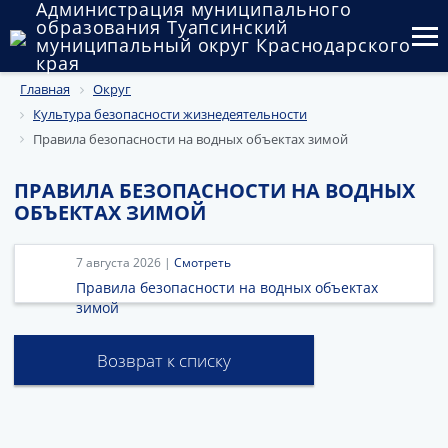
Администрация муниципального
образования Туапсинский
муниципальный округ Краснодарского
края
Главная
Округ
Округ
Культура безопасности жизнедеятельности
Администрация
Правила безопасности на водных объектах зимой
Муниципальные закупки
ПРАВИЛА БЕЗОПАСНОСТИ НА ВОДНЫХ
ОБЪЕКТАХ ЗИМОЙ
Государственный и муниципальный контроль
7 августа 2026 |
Смотреть
Муниципальное имущество
Правила безопасности на водных объектах
зимой
Публичные слушания и общественные обсуждения
Документы
Возврат к списку