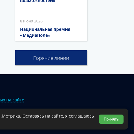
возможностей»
8 июня 2026
Национальная премия
«МедиаПоле»
Горячие линии
ых на сайте
.Метрика. Оставаясь на сайте, я соглашаюсь
Туапсинского муниципального округа.
Принять