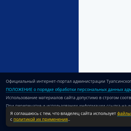
Официальный интернет-портал администрации Туапсинског
ПОЛОЖЕНИЕ о порядке обработки персональных данных адм
Использование материалов сайта допустимо в строгом соот
При перепечатке и использовании информации ссылка на и
Я соглашаюсь с тем, что владелец сайта использует
файлы 
Для сайтов и страниц сети Интернет обязательна активная
с
политикой их применения
..
18+