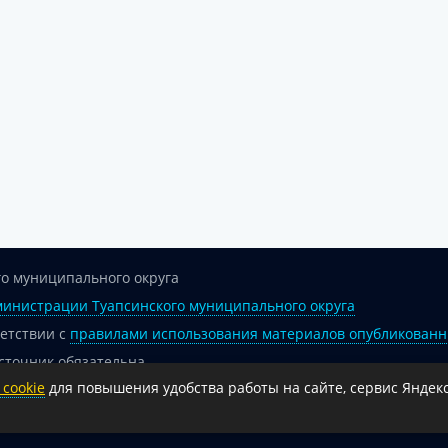
о муниципального округа
инистрации Туапсинского муниципального округа
ветствии с
правилами использования материалов опубликованн
сточник обязательна.
cookie
для повышения удобства работы на сайте, сервис Яндекс
 гиперссылка на официальный интернет-портал администрации 