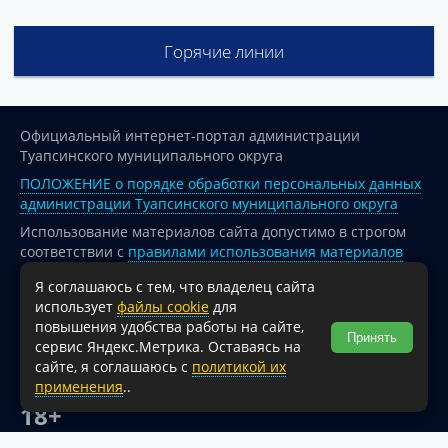
Горячие линии
Официальный интернет-портал администрации
Туапсинского муниципального округа
ПОЛОЖЕНИЕ о порядке обработки персональных данных
администрации Туапсинского муниципального округа
Использование материалов сайта допустимо в строгом
соответствии с
правилами использования материалов
опубликованных на сайте
Я соглашаюсь с тем, что владелец сайта
При перепечатке и использовании информации ссылка
использует
файлы cookie
для
на источник обязательна.
повышения удобства работы на сайте,
Принять
сервис Яндекс.Метрика. Оставаясь на
Для сайтов и страниц сети Интернет обязательна
сайте, я соглашаюсь с
политикой их
активная гиперссылка на официальный интернет-портал
применения
..
администрации Туапсинского муниципального округа.
18+