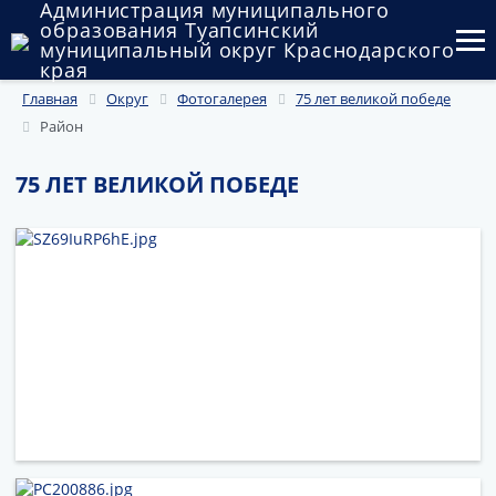
Администрация муниципального
образования Туапсинский
муниципальный округ Краснодарского
края
Главная
Округ
Фотогалерея
75 лет великой победе
Округ
Район
Администрация
75 ЛЕТ ВЕЛИКОЙ ПОБЕДЕ
Муниципальные закупки
Государственный и муниципальный контроль
Муниципальное имущество
Публичные слушания и общественные обсуждения
Документы