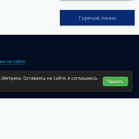
Горячие линии
ых на сайте
.Метрика. Оставаясь на сайте, я соглашаюсь
Туапсинского муниципального округа.
Принять