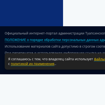
Официальный интернет-портал администрации Туапсинског
ПОЛОЖЕНИЕ о порядке обработки персональных данных адм
Использование материалов сайта допустимо в строгом соот
При перепечатке и использовании информации ссылка на и
Я соглашаюсь с тем, что владелец сайта использует
файлы 
Для сайтов и страниц сети Интернет обязательна активная
с
политикой их применения
..
18+