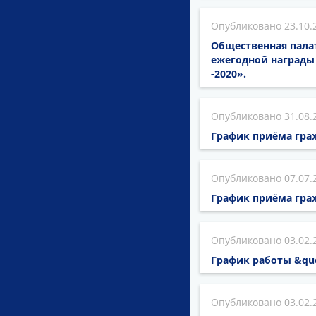
23.10.
Общественная палат
ежегодной награды
-2020».
31.08.
График приёма граж
07.07.
График приёма граж
03.02.
График работы &qu
03.02.