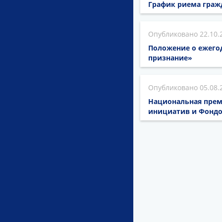
График риема граж
22.10.
Положение о ежего
признание»
05.08.
Национальная прем
инициатив и Фондом