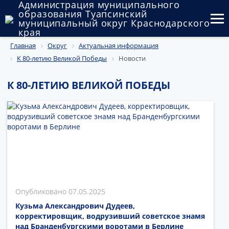
Администрация муниципального
образования Туапсинский
муниципальный округ Краснодарского
края
Главная
Округ
Актуальная информация
Округ
К 80-летию Великой Победы
Новости
Администрация
К 80-ЛЕТИЮ ВЕЛИКОЙ ПОБЕДЫ
Муниципальные закупки
Государственный и муниципальный контроль
Муниципальное имущество
Публичные слушания и общественные обсуждения
Документы
07.05.2025
Кузьма Александрович Дудеев,
корректировщик, водрузивший советское знамя
над Бранденбургскими воротами в Берлине