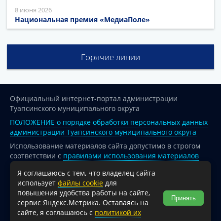
8 июня 2026
Национальная премия «МедиаПоле»
Горячие линии
Официальный интернет-портал администрации
Туапсинского муниципального округа
ПОЛОЖЕНИЕ о порядке обработки персональных данных
администрации Туапсинского муниципального округа
Использование материалов сайта допустимо в строгом
соответствии с
правилами использования материалов
опубликованных на сайте
Я соглашаюсь с тем, что владелец сайта
При перепечатке и использовании информации ссылка
использует
файлы cookie
для
на источник обязательна.
повышения удобства работы на сайте,
Принять
сервис Яндекс.Метрика. Оставаясь на
Для сайтов и страниц сети Интернет обязательна
сайте, я соглашаюсь с
политикой их
активная гиперссылка на официальный интернет-портал