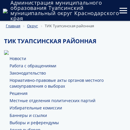
Администрация муниципального
образования Туапсинский
муниципальный округ Краснодарского
края
Главная
Округ
ТИК Туапсинская районная
Округ
Администрация
ТИК ТУАПСИНСКАЯ РАЙОННАЯ
Муниципальные закупки
Новости
Государственный и муниципальный контроль
Работа с обращениями
Законодательство
Муниципальное имущество
Нормативно-правовые акты органов местного
самоуправления о выборах
Публичные слушания и общественные обсуждения
Решения
Местные отделения политических партий
Документы
Избирательные комиссии
Баннеры и ссылки
Выборы и референдумы
Архив выборов