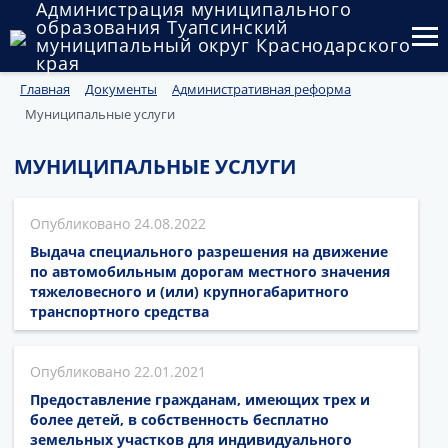
Администрация муниципального
образования Туапсинский
муниципальный округ Краснодарского
края
Главная
Документы
Административная реформа
Округ
Муниципальные услуги
Администрация
МУНИЦИПАЛЬНЫЕ УСЛУГИ
Муниципальные закупки
24.08.2022
Государственный и муниципальный контроль
Выдача специального разрешения на движение
Муниципальное имущество
по автомобильным дорогам местного значения
тяжеловесного и (или) крупногабаритного
транспортного средства
Публичные слушания и общественные обсуждения
Документы
22.01.2021
Предоставление гражданам, имеющих трех и
более детей, в собственность бесплатно
земельных участков для индивидуального