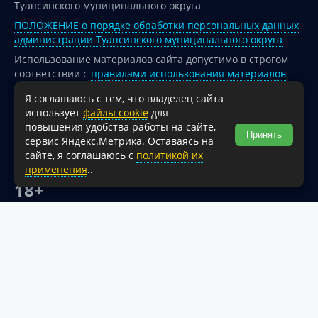
Туапсинского муниципального округа
ПОЛОЖЕНИЕ о порядке обработки персональных данных
администрации Туапсинского муниципального округа
Использование материалов сайта допустимо в строгом
соответствии с
правилами использования материалов
опубликованных на сайте
Я соглашаюсь с тем, что владелец сайта
При перепечатке и использовании информации ссылка
использует
файлы cookie
для
на источник обязательна.
повышения удобства работы на сайте,
Принять
сервис Яндекс.Метрика. Оставаясь на
Для сайтов и страниц сети Интернет обязательна
сайте, я соглашаюсь с
политикой их
активная гиперссылка на официальный интернет-портал
применения
..
администрации Туапсинского муниципального округа.
18+