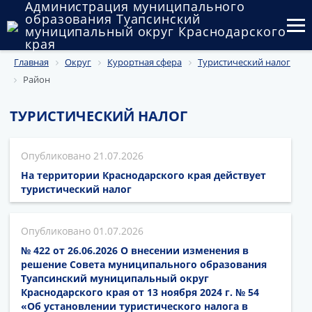
Администрация муниципального
образования Туапсинский
муниципальный округ Краснодарского
края
Главная
Округ
Курортная сфера
Туристический налог
Округ
Район
Администрация
ТУРИСТИЧЕСКИЙ НАЛОГ
Муниципальные закупки
21.07.2026
Государственный и муниципальный контроль
На территории Краснодарского края действует
Муниципальное имущество
туристический налог
Публичные слушания и общественные обсуждения
01.07.2026
Документы
№ 422 от 26.06.2026 О внесении изменения в
решение Совета муниципального образования
Туапсинский муниципальный округ
Краснодарского края от 13 ноября 2024 г. № 54
«Об установлении туристического налога в