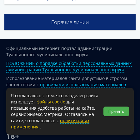
Горячие линии
Официальный интернет-портал администрации
Туапсинского муниципального округа
ПОЛОЖЕНИЕ о порядке обработки персональных данных
администрации Туапсинского муниципального округа
Использование материалов сайта допустимо в строгом
соответствии с
правилами использования материалов
опубликованных на сайте
Я соглашаюсь с тем, что владелец сайта
При перепечатке и использовании информации ссылка
использует
файлы cookie
для
на источник обязательна.
повышения удобства работы на сайте,
Принять
сервис Яндекс.Метрика. Оставаясь на
Для сайтов и страниц сети Интернет обязательна
сайте, я соглашаюсь с
политикой их
активная гиперссылка на официальный интернет-портал
применения
..
администрации Туапсинского муниципального округа.
18+