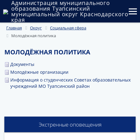
Администрация муниципального
образования Туапсинский
муниципальный округ Краснодарского
края
Главная
Округ
Социальная сфера
Округ
Молодёжная политика
Администрация
МОЛОДЁЖНАЯ ПОЛИТИКА
Муниципальные закупки
Документы
Государственный и муниципальный контроль
Молодёжные организации
Информация о студенческих Советах образовательных
Муниципальное имущество
учреждений МО Туапсинский район
Публичные слушания и общественные обсуждения
Документы
Экстренные оповещения