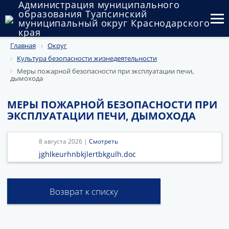
Администрация муниципального
образования Туапсинский
муниципальный округ Краснодарского
края
Главная
Округ
Округ
Культура безопасности жизнедеятельности
Администрация
Меры пожарной безопасности при эксплуатации печи,
дымохода
Муниципальные закупки
МЕРЫ ПОЖАРНОЙ БЕЗОПАСНОСТИ ПРИ
ЭКСПЛУАТАЦИИ ПЕЧИ, ДЫМОХОДА
Государственный и муниципальный контроль
Муниципальное имущество
8 августа 2026 |
Смотреть
jghlkeurhnbkjlertbkgulh.doc
Публичные слушания и общественные обсуждения
Документы
Возврат к списку