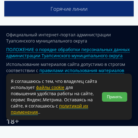
Горячие линии
Официальный интернет-портал администрации
Туапсинского муниципального округа
ПОЛОЖЕНИЕ о порядке обработки персональных данных
администрации Туапсинского муниципального округа
Использование материалов сайта допустимо в строгом
соответствии с
правилами использования материалов
опубликованных на сайте
Я соглашаюсь с тем, что владелец сайта
При перепечатке и использовании информации ссылка
использует
файлы cookie
для
на источник обязательна.
повышения удобства работы на сайте,
Принять
сервис Яндекс.Метрика. Оставаясь на
Для сайтов и страниц сети Интернет обязательна
сайте, я соглашаюсь с
политикой их
активная гиперссылка на официальный интернет-портал
применения
..
администрации Туапсинского муниципального округа.
18+