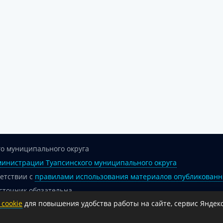
о муниципального округа
инистрации Туапсинского муниципального округа
ветствии с
правилами использования материалов опубликованн
сточник обязательна.
cookie
для повышения удобства работы на сайте, сервис Яндекс
 гиперссылка на официальный интернет-портал администрации 