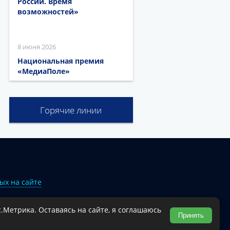
России. Время
возможностей»
8 июня 2026
Национальная премия
«МедиаПоле»
Горячие линии
ых на сайте
.Метрика. Оставаясь на сайте, я соглашаюсь
Туапсинского муниципального округа.
Принять