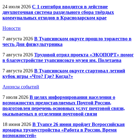
24 июля 2026
С 1 сентября вводится в действие
двухпоточная система раздельного сбора твёрдых
коммунальных отходов в Краснодарском крае
Новости
7 августа 2026
В Туапсинском округе прошло торжество в
честь Дня физкультурника
7 августа 2026
Трудовой отряд проекта «ЭКОПОРТ» помог
в благоустройстве туапсинсокго музея им. Полетаева
7 августа 2026
В Туапсинском округе стартовал летний
кубок игры «Что? Где? Когда?»
Анонсы событий
7 июля 2026
В целях информирования населения о
возможностях предоставляемых Почтой России,
подготовлен перечень основных услуг почтовой связи,
оказываемых в отделении почтовой связи
18 июня 2026
В Туапсе 26 июня пройдет Всероссийская
ярмарка трудоустройства «Работа в России. Время
возможностей»