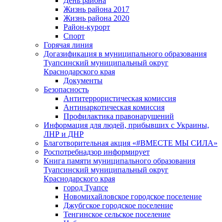
День района
Жизнь района 2017
Жизнь района 2020
Район-курорт
Спорт
Горячая линия
Догазификация в муниципального образования
Туапсинский муниципальный округ
Краснодарского края
Документы
Безопасность
Антитеррористическая комиссия
Антинаркотическая комиссия
Профилактика правонарушений
Информация для людей, прибывших с Украины,
ЛНР и ДНР
Благотворительная акция «#ВМЕСТЕ МЫ СИЛА»
Роспотребнадзор информирует
Книга памяти муниципального образования
Туапсинский муниципальный округ
Краснодарского края
город Туапсе
Новомихайловское городское поселение
Джубгское городское поселение
Тенгинское сельское поселение