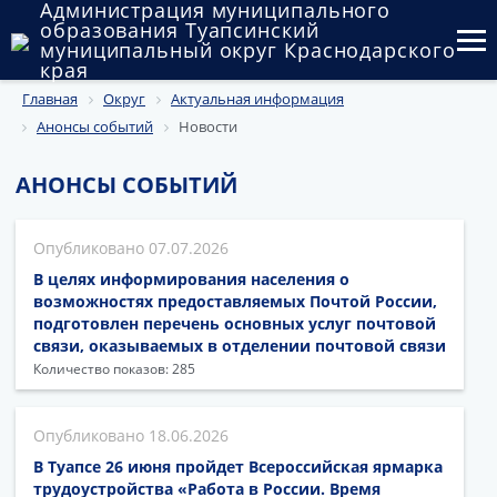
Администрация муниципального
образования Туапсинский
муниципальный округ Краснодарского
края
Главная
Округ
Актуальная информация
Округ
Анонсы событий
Новости
Администрация
АНОНСЫ СОБЫТИЙ
Муниципальные закупки
07.07.2026
Государственный и муниципальный контроль
В целях информирования населения о
Муниципальное имущество
возможностях предоставляемых Почтой России,
подготовлен перечень основных услуг почтовой
связи, оказываемых в отделении почтовой связи
Публичные слушания и общественные обсуждения
Количество показов: 285
Документы
18.06.2026
В Туапсе 26 июня пройдет Всероссийская ярмарка
трудоустройства «Работа в России. Время