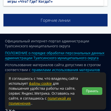
игры «Что? Где? Когда?»
Горячие линии
Официальный интернет-портал администрации
Туапсинского муниципального округа
ПОЛОЖЕНИЕ о порядке обработки персональных данных
администрации Туапсинского муниципального округа
Использование материалов сайта допустимо в строгом
соответствии с
правилами использования материалов
опубликованных на сайте
Я соглашаюсь с тем, что владелец сайта
При перепечатке и использовании информации ссылка
использует
файлы cookie
для
на источник обязательна.
повышения удобства работы на сайте,
Принять
сервис Яндекс.Метрика. Оставаясь на
Для сайтов и страниц сети Интернет обязательна
сайте, я соглашаюсь с
политикой их
активная гиперссылка на официальный интернет-портал
применения
..
администрации Туапсинского муниципального округа.
18+