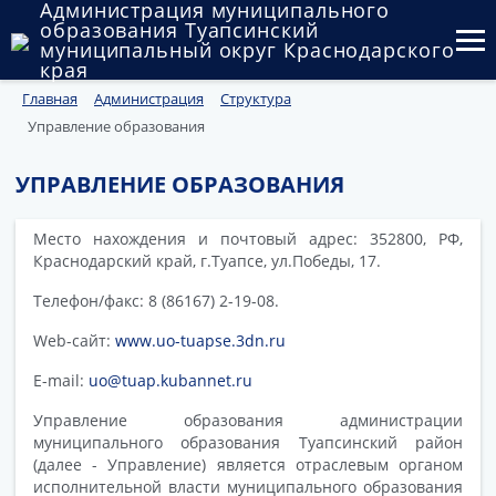
Администрация муниципального
образования Туапсинский
муниципальный округ Краснодарского
края
Главная
Администрация
Структура
Округ
Управление образования
Администрация
УПРАВЛЕНИЕ ОБРАЗОВАНИЯ
Муниципальные закупки
Место нахождения и почтовый адрес: 352800, РФ,
Государственный и муниципальный контроль
Краснодарский край, г.Туапсе, ул.Победы, 17.
Муниципальное имущество
Телефон/факс: 8 (86167) 2-19-08.
Web-сайт:
www.uo-tuapse.3dn.ru
Публичные слушания и общественные обсуждения
E-mail:
uo@tuap.kubannet.ru
Документы
Управление образования администрации
муниципального образования Туапсинский район
(далее - Управление) является отраслевым органом
исполнительной власти муниципального образования