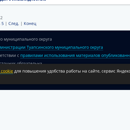
32
4
5
|
След.
|
Конец
о муниципального округа
инистрации Туапсинского муниципального округа
ветствии с
правилами использования материалов опубликованн
сточник обязательна.
cookie
для повышения удобства работы на сайте, сервис Яндекс
 гиперссылка на официальный интернет-портал администрации 