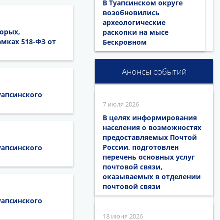
В Туапсинском округе
возобновились
археологические
орых,
раскопки на мысе
мках 518-ФЗ от
Бескровном
Анонсы событий
уапсинского
7 июля 2026
В целях информирования
населения о возможностях
предоставляемых Почтой
России, подготовлен
уапсинского
перечень основных услуг
почтовой связи,
оказываемых в отделении
почтовой связи
уапсинского
18 июня 2026