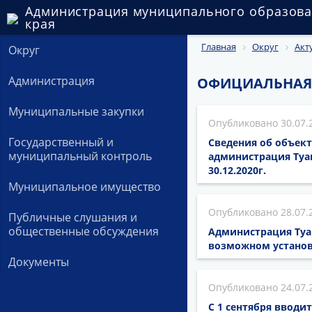
Администрация муниципального образова
края
Главная
Округ
Акт
Округ
Администрация
ОФИЦИАЛЬНАЯ
Муниципальные закупки
30.07.
Государственный и
Сведения об объект
муниципальный контроль
администрация Туа
30.12.2020г.
Муниципальное имущество
28.07.
Публичные слушания и
общественные обсуждения
Администрация Туа
возможном установ
Документы
24.07.
С 1 сентября вводи