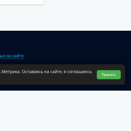
ых на сайте
.Метрика. Оставаясь на сайте, я соглашаюсь
Туапсинского муниципального округа.
Принять