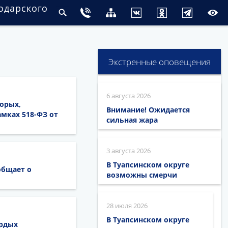
одарского
Экстренные оповещения
6 августа 2026
орых,
Внимание! Ожидается
мках 518-ФЗ от
сильная жара
3 августа 2026
В Туапсинском округе
общает о
возможны смерчи
28 июля 2026
В Туапсинском округе
ёрдых