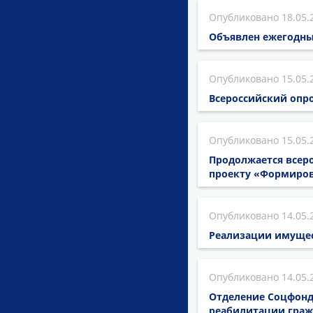
18.05.
Объявлен ежегодны
15.05.
Всероссийский опро
15.05.
Продолжается всеро
проекту «Формиров
14.05.
Реализации имущест
14.05.
Отделение Соцфонд
реабилитации граж