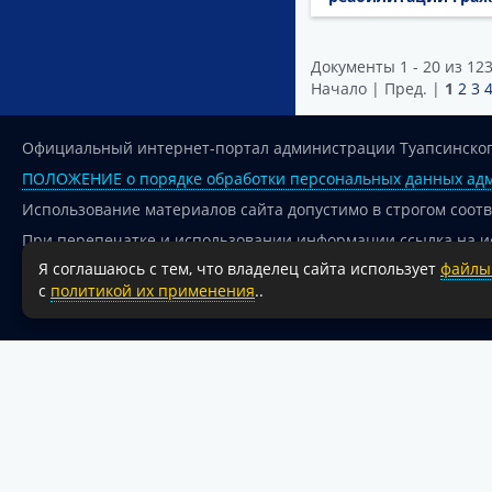
Документы 1 - 20 из 12
Начало | Пред. |
1
2
3
Официальный интернет-портал администрации Туапсинског
ПОЛОЖЕНИЕ о порядке обработки персональных данных адм
Использование материалов сайта допустимо в строгом соот
При перепечатке и использовании информации ссылка на и
Я соглашаюсь с тем, что владелец сайта использует
файлы 
Для сайтов и страниц сети Интернет обязательна активная
с
политикой их применения
..
18+