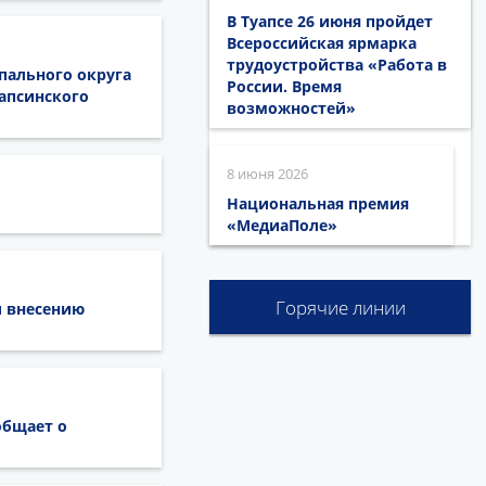
В Туапсе 26 июня пройдет
Всероссийская ярмарка
трудоустройства «Работа в
ального округа
России. Время
апсинского
возможностей»
8 июня 2026
Национальная премия
«МедиаПоле»
Горячие линии
и внесению
общает о