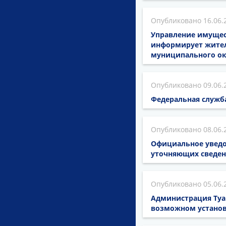
16.06.
Управление имущес
информирует жителе
муниципального ок
09.06.
Федеральная служб
08.06.
Официальное уведо
уточняющих сведен
05.06.
Администрация Туа
возможном установ