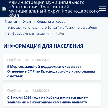
Администрация муниципального
образования Туапсинский
муниципальный округ Краснодарского
края
Главная
Округ
Социальная сфера
Округ
Управление пенсионного фонда РФ в Туапсинском районе
Администрация
Информация для населения
Район
Муниципальные закупки
ИНФОРМАЦИЯ ДЛЯ НАСЕЛЕНИЯ
Государственный и муниципальный контроль
01.06.2026
Муниципальное имущество
9 Мер социальной поддержки оказывает
Отделение СФР по Краснодарскому краю семьям
Публичные слушания и общественные обсуждения
с детьми
Документы
28.05.2026
С 1 июня 2026 года на Кубани начнётся приём
заявлений на ежегодную семейную выплату