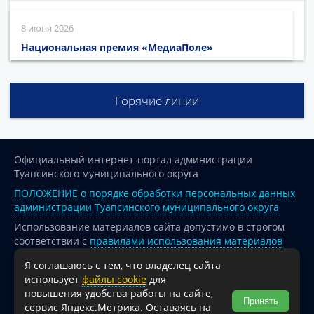
8 июня 2026
Национальная премия «МедиаПоле»
Горячие линии
Официальный интернет-портал администрации
Туапсинского муниципального округа
ПОЛОЖЕНИЕ о порядке обработки персональных данных
администрации Туапсинского муниципального округа
Использование материалов сайта допустимо в строгом
соответствии с
правилами использования материалов
опубликованных на сайте
Я соглашаюсь с тем, что владелец сайта
При перепечатке и использовании информации ссылка
использует
файлы cookie
для
на источник обязательна.
повышения удобства работы на сайте,
Принять
сервис Яндекс.Метрика. Оставаясь на
Для сайтов и страниц сети Интернет обязательна