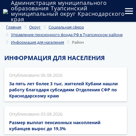
Администрация муниципального
образования Туапсинский
муниципальный округ Краснодарского
края
Главная
Округ
Социальная сфера
Округ
Управление пенсионного фонда РФ в Туапсинском районе
Администрация
Информация для населения
Район
Муниципальные закупки
ИНФОРМАЦИЯ ДЛЯ НАСЕЛЕНИЯ
Государственный и муниципальный контроль
06.08.2026
Муниципальное имущество
За пять лет более 3 тыс. жителей Кубани нашли
работу благодаря субсидиям Отделения СФР по
Публичные слушания и общественные обсуждения
Краснодарскому краю
Документы
03.08.2026
Размер выплат пенсионных накоплений
кубанцев вырос до 19,3%