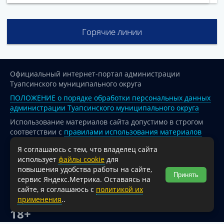
Горячие линии
Официальный интернет-портал администрации
Туапсинского муниципального округа
ПОЛОЖЕНИЕ о порядке обработки персональных данных
администрации Туапсинского муниципального округа
Использование материалов сайта допустимо в строгом
соответствии с
правилами использования материалов
опубликованных на сайте
Я соглашаюсь с тем, что владелец сайта
При перепечатке и использовании информации ссылка
использует
файлы cookie
для
на источник обязательна.
повышения удобства работы на сайте,
Принять
сервис Яндекс.Метрика. Оставаясь на
Для сайтов и страниц сети Интернет обязательна
сайте, я соглашаюсь с
политикой их
активная гиперссылка на официальный интернет-портал
применения
..
администрации Туапсинского муниципального округа.
18+