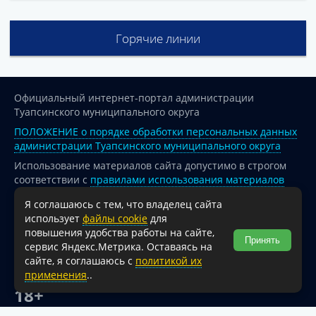
Горячие линии
Официальный интернет-портал администрации
Туапсинского муниципального округа
ПОЛОЖЕНИЕ о порядке обработки персональных данных
администрации Туапсинского муниципального округа
Использование материалов сайта допустимо в строгом
соответствии с
правилами использования материалов
опубликованных на сайте
Я соглашаюсь с тем, что владелец сайта
При перепечатке и использовании информации ссылка
использует
файлы cookie
для
на источник обязательна.
повышения удобства работы на сайте,
Принять
сервис Яндекс.Метрика. Оставаясь на
Для сайтов и страниц сети Интернет обязательна
сайте, я соглашаюсь с
политикой их
активная гиперссылка на официальный интернет-портал
применения
..
администрации Туапсинского муниципального округа.
18+