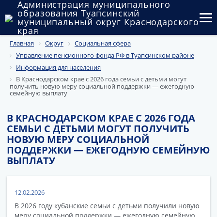
Администрация муниципального
образования Туапсинский
муниципальный округ Краснодарского
края
Главная
Округ
Социальная сфера
Округ
Управление пенсионного фонда РФ в Туапсинском районе
Администрация
Информация для населения
В Краснодарском крае с 2026 года семьи с детьми могут
получить новую меру социальной поддержки — ежегодную
Муниципальные закупки
семейную выплату
Государственный и муниципальный контроль
В КРАСНОДАРСКОМ КРАЕ С 2026 ГОДА
СЕМЬИ С ДЕТЬМИ МОГУТ ПОЛУЧИТЬ
Муниципальное имущество
НОВУЮ МЕРУ СОЦИАЛЬНОЙ
ПОДДЕРЖКИ — ЕЖЕГОДНУЮ СЕМЕЙНУЮ
Публичные слушания и общественные обсуждения
ВЫПЛАТУ
Документы
12.02.2026
В 2026 году кубанские семьи с детьми получили новую
меру социальной поддержки — ежегодную семейную