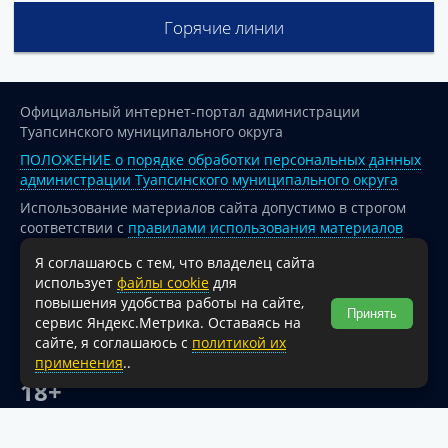
Горячие линии
Официальный интернет-портал администрации
Туапсинского муниципального округа
ПОЛОЖЕНИЕ о порядке обработки персональных данных
администрации Туапсинского муниципального округа
Использование материалов сайта допустимо в строгом
соответствии с
правилами использования материалов
опубликованных на сайте
Я соглашаюсь с тем, что владелец сайта
При перепечатке и использовании информации ссылка
использует
файлы cookie
для
на источник обязательна.
повышения удобства работы на сайте,
Принять
сервис Яндекс.Метрика. Оставаясь на
Для сайтов и страниц сети Интернет обязательна
сайте, я соглашаюсь с
политикой их
активная гиперссылка на официальный интернет-портал
применения
..
администрации Туапсинского муниципального округа.
18+