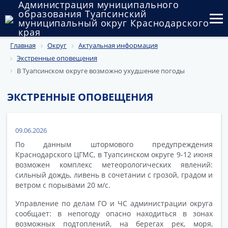
Администрация муниципального
образования Туапсинский
муниципальный округ Краснодарского
края
Главная
Округ
Актуальная информация
Округ
Экстренные оповещения
Администрация
В Туапсинском округе возможно ухудшение погоды
Муниципальные закупки
ЭКСТРЕННЫЕ ОПОВЕЩЕНИЯ
Государственный и муниципальный контроль
09.06.2026
Муниципальное имущество
По данным штормового предупреждения
Краснодарского ЦГМС, в Туапсинском округе 9-12 июня
Публичные слушания и общественные обсуждения
возможен комплекс метеорологических явлений:
сильный дождь, ливень в сочетании с грозой, градом и
Документы
ветром с порывами 20 м/с.
Управление по делам ГО и ЧС администрации округа
сообщает: в непогоду опасно находиться в зонах
возможных подтоплений, на берегах рек, моря,