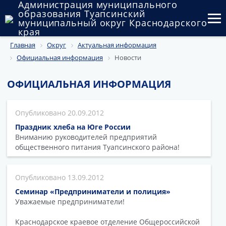
Администрация муниципального
образования Туапсинский
муниципальный округ Краснодарского
края
Главная
Округ
Актуальная информация
Округ
Официальная информация
Новости
Администрация
ОФИЦИАЛЬНАЯ ИНФОРМАЦИЯ
Муниципальные закупки
20.09.2012
Государственный и муниципальный контроль
Праздник хлеба на Юге России
Муниципальное имущество
Вниманию руководителей предприятий
общественного питания Туапсинского района!
Публичные слушания и общественные обсуждения
13.09.2012
Документы
Семинар «Предприниматели и полиция»
Уважаемые предприниматели!
Краснодарское краевое отделение Общероссийской