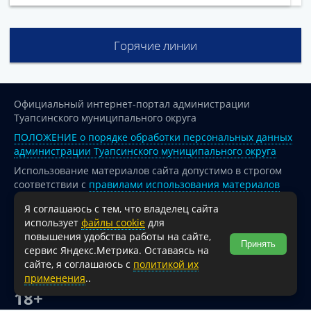
Горячие линии
Официальный интернет-портал администрации
Туапсинского муниципального округа
ПОЛОЖЕНИЕ о порядке обработки персональных данных
администрации Туапсинского муниципального округа
Использование материалов сайта допустимо в строгом
соответствии с
правилами использования материалов
опубликованных на сайте
Я соглашаюсь с тем, что владелец сайта
При перепечатке и использовании информации ссылка
использует
файлы cookie
для
на источник обязательна.
повышения удобства работы на сайте,
Принять
сервис Яндекс.Метрика. Оставаясь на
Для сайтов и страниц сети Интернет обязательна
сайте, я соглашаюсь с
политикой их
активная гиперссылка на официальный интернет-портал
применения
..
администрации Туапсинского муниципального округа.
18+