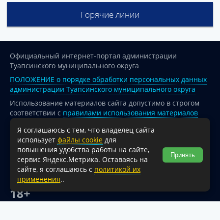
Горячие линии
Официальный интернет-портал администрации
Туапсинского муниципального округа
ПОЛОЖЕНИЕ о порядке обработки персональных данных
администрации Туапсинского муниципального округа
Использование материалов сайта допустимо в строгом
соответствии с
правилами использования материалов
опубликованных на сайте
Я соглашаюсь с тем, что владелец сайта
При перепечатке и использовании информации ссылка
использует
файлы cookie
для
на источник обязательна.
повышения удобства работы на сайте,
Принять
сервис Яндекс.Метрика. Оставаясь на
Для сайтов и страниц сети Интернет обязательна
сайте, я соглашаюсь с
политикой их
активная гиперссылка на официальный интернет-портал
применения
..
администрации Туапсинского муниципального округа.
18+