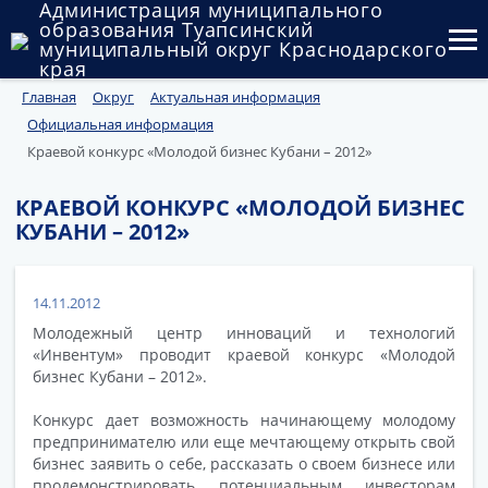
Администрация муниципального
образования Туапсинский
муниципальный округ Краснодарского
края
Главная
Округ
Актуальная информация
Округ
Официальная информация
Администрация
Краевой конкурс «Молодой бизнес Кубани – 2012»
Муниципальные закупки
КРАЕВОЙ КОНКУРС «МОЛОДОЙ БИЗНЕС
КУБАНИ – 2012»
Государственный и муниципальный контроль
Муниципальное имущество
14.11.2012
Молодежный центр инноваций и технологий
Публичные слушания и общественные обсуждения
«Инвентум» проводит краевой конкурс «Молодой
бизнес Кубани – 2012».
Документы
Конкурс дает возможность начинающему молодому
предпринимателю или еще мечтающему открыть свой
бизнес заявить о себе, рассказать о своем бизнесе или
продемонстрировать потенциальным инвесторам