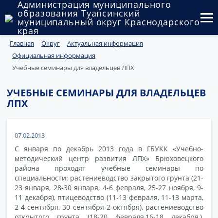
Администрация муниципального
образования Туапсинский
муниципальный округ Краснодарского
края
Главная
Округ
Актуальная информация
Округ
Официальная информация
Администрация
Учебные семинары для владельцев ЛПХ
Муниципальные закупки
УЧЕБНЫЕ СЕМИНАРЫ ДЛЯ ВЛАДЕЛЬЦЕВ
ЛПХ
Государственный и муниципальный контроль
Муниципальное имущество
07.02.2013
С января по декабрь 2013 года в ГБУКК «Учебно-
Публичные слушания и общественные обсуждения
методический центр развития ЛПХ» Брюховецкого
района проходят учебные семинары по
Документы
специальности: растениеводство закрытого грунта (21-
23 января, 28-30 января, 4-6 февраля, 25-27 ноября, 9-
11 декабря), птицеводство (11-13 февраля, 11-13 марта,
2-4 сентября, 30 сентября-2 октября), растениеводство
открытого грунта (18-20 февраля,16-18 декабря,),