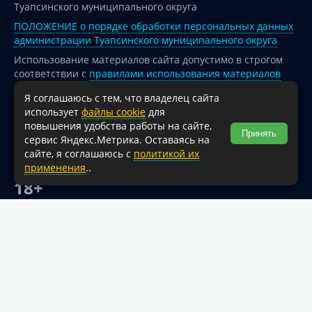
Туапсинского муниципального округа
ПОЛОЖЕНИЕ о порядке обработки персональных данных
администрации Туапсинского муниципального округа
Использование материалов сайта допустимо в строгом
соответствии с
правилами использования материалов
опубликованных на сайте
Я соглашаюсь с тем, что владелец сайта
При перепечатке и использовании информации ссылка
использует
файлы cookie
для
на источник обязательна.
повышения удобства работы на сайте,
Принять
сервис Яндекс.Метрика. Оставаясь на
Для сайтов и страниц сети Интернет обязательна
сайте, я соглашаюсь с
политикой их
активная гиперссылка на официальный интернет-портал
применения
..
администрации Туапсинского муниципального округа.
18+