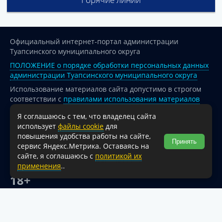
Официальный интернет-портал администрации
Туапсинского муниципального округа
ПОЛОЖЕНИЕ о порядке обработки персональных данных
администрации Туапсинского муниципального округа
Использование материалов сайта допустимо в строгом
соответствии с
правилами использования материалов
опубликованных на сайте
Я соглашаюсь с тем, что владелец сайта
При перепечатке и использовании информации ссылка
использует
файлы cookie
для
на источник обязательна.
повышения удобства работы на сайте,
Принять
сервис Яндекс.Метрика. Оставаясь на
Для сайтов и страниц сети Интернет обязательна
сайте, я соглашаюсь с
политикой их
активная гиперссылка на официальный интернет-портал
применения
..
администрации Туапсинского муниципального округа.
18+