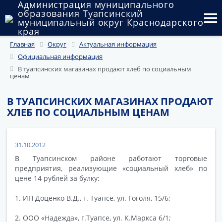
Администрация муниципального
образования Туапсинский
муниципальный округ Краснодарского
края
Главная
Округ
Актуальная информация
Округ
Официальная информация
Администрация
В туапсинских магазинах продают хлеб по социальным
ценам
Муниципальные закупки
В ТУАПСИНСКИХ МАГАЗИНАХ ПРОДАЮТ
ХЛЕБ ПО СОЦИАЛЬНЫМ ЦЕНАМ
Государственный и муниципальный контроль
Муниципальное имущество
31.10.2012
Публичные слушания и общественные обсуждения
В Туапсинском районе работают торговые
предприятия, реализующие «социальный хлеб» по
Документы
цене 14 рублей за булку:
1. ИП Доценко В.Д., г. Туапсе, ул. Гоголя, 15/6;
2. ООО «Надежда», г.Туапсе, ул. К.Маркса 6/1;