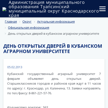
Администрация муниципального
образования Туапсинский
муниципальный округ Краснодарского
края
Главная
Округ
Актуальная информация
Округ
Официальная информация
Администрация
День открытых дверей в кубанском аграрном университете
Муниципальные закупки
ДЕНЬ ОТКРЫТЫХ ДВЕРЕЙ В КУБАНСКОМ
АГРАРНОМ УНИВЕРСИТЕТЕ
Государственный и муниципальный контроль
Муниципальное имущество
05.02.2013
Кубанский государственный аграрный университет 7
Публичные слушания и общественные обсуждения
февраля объявляет день открытых дверей.
Старшеклассников городов и районов края ждут в 11 часов
Документы
по адресу: г. Краснодар, ул. Калинина, 13. Заявки направлять
по тел./факсу: 8-861-221-57-76.
Количество показов: 265