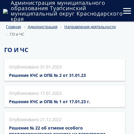
Администрация муниципального
образования Туапсинский
муниципальный округ Краснодарского
края
Главная
Администрация
Направления деятельности
Округ
ГО и ЧС
Администрация
ГО И ЧС
Муниципальные закупки
31.01.2023
Государственный и муниципальный контроль
Решение КЧС и ОПБ № 2 от 31.01.23
Муниципальное имущество
17.01.2023
Публичные слушания и общественные обсуждения
Решение КЧС и ОПБ № 1 от 17.01.23 г.
Документы
21.12.2022
Решение № 22 об отмене особого
противопожарного режима на территории