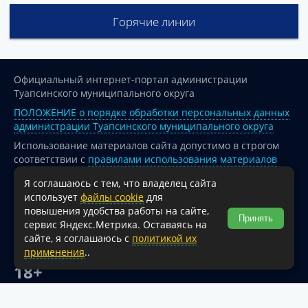
Горячие линии
Официальный интернет-портал администрации
Туапсинского муниципального округа
ПОЛОЖЕНИЕ о порядке обработки персональных данных
администрации Туапсинского муниципального округа
Использование материалов сайта допустимо в строгом
соответствии с
правилами использования материалов
опубликованных на сайте
Я соглашаюсь с тем, что владелец сайта
При перепечатке и использовании информации ссылка
использует
файлы cookie
для
на источник обязательна.
повышения удобства работы на сайте,
Принять
сервис Яндекс.Метрика. Оставаясь на
Для сайтов и страниц сети Интернет обязательна
сайте, я соглашаюсь с
политикой их
активная гиперссылка на официальный интернет-портал
применения
..
администрации Туапсинского муниципального округа.
18+