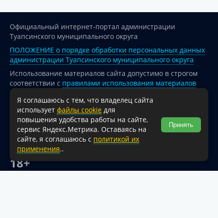
Официальный интернет-портал администрации
Туапсинского муниципального округа
ПОЛОЖЕНИЕ о порядке обработки персональных данных
администрации Туапсинского муниципального округа
Использование материалов сайта допустимо в строгом
соответствии с
правилами использования материалов
опубликованных на сайте
Я соглашаюсь с тем, что владелец сайта
При перепечатке и использовании информации ссылка
использует
файлы cookie
для
на источник обязательна.
повышения удобства работы на сайте,
Принять
сервис Яндекс.Метрика. Оставаясь на
Для сайтов и страниц сети Интернет обязательна
сайте, я соглашаюсь с
политикой их
активная гиперссылка на официальный интернет-портал
применения
..
администрации Туапсинского муниципального округа.
18+