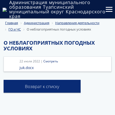
Администрация муниципального
образования Туапсинский
муниципальный округ Краснодарского
края
Главная
Администрация
Направления деятельности
Округ
ГО и ЧС
О неблагоприятных погодных условиях
Администрация
О НЕБЛАГОПРИЯТНЫХ ПОГОДНЫХ
Муниципальные закупки
УСЛОВИЯХ
Государственный и муниципальный контроль
22 июля 2022 |
Смотреть
juk.docx
Муниципальное имущество
Публичные слушания и общественные обсуждения
Возврат к списку
Документы