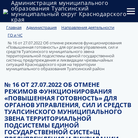
Администрация муниципального
образования Туапсинский
муниципальный округ Краснодарского
края
Главная
Администрация
Направления деятельности
Округ
ГО и ЧС
Администрация
№ 16 от 27.07.2022 Об отмене режимов функционирования
«Повышенная готовность» для органов управления, сил и
средств Туапсинского муниципального звена
Муниципальные закупки
территориальной подсистемы единой государственной
систе»щ предупреждения и ликвидации чрезвычайных
ситуаций Краснодарского края на территории
муниципального образования Туапсинский район
Государственный и муниципальный контроль
Муниципальное имущество
№ 16 ОТ 27.07.2022 ОБ ОТМЕНЕ
РЕЖИМОВ ФУНКЦИОНИРОВАНИЯ
Публичные слушания и общественные обсуждения
«ПОВЫШЕННАЯ ГОТОВНОСТЬ» ДЛЯ
ОРГАНОВ УПРАВЛЕНИЯ, СИЛ И СРЕДСТВ
Документы
ТУАПСИНСКОГО МУНИЦИПАЛЬНОГО
ЗВЕНА ТЕРРИТОРИАЛЬНОЙ
ПОДСИСТЕМЫ ЕДИНОЙ
ГОСУДАРСТВЕННОЙ СИСТЕ»Щ