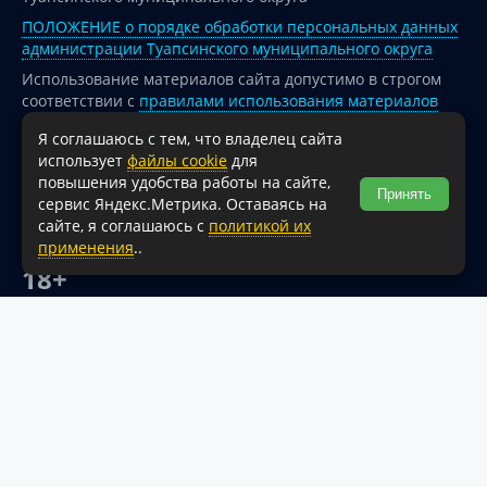
ПОЛОЖЕНИЕ о порядке обработки персональных данных
администрации Туапсинского муниципального округа
Использование материалов сайта допустимо в строгом
соответствии с
правилами использования материалов
опубликованных на сайте
Я соглашаюсь с тем, что владелец сайта
При перепечатке и использовании информации ссылка
использует
файлы cookie
для
на источник обязательна.
повышения удобства работы на сайте,
Принять
сервис Яндекс.Метрика. Оставаясь на
Для сайтов и страниц сети Интернет обязательна
сайте, я соглашаюсь с
политикой их
активная гиперссылка на официальный интернет-портал
применения
..
администрации Туапсинского муниципального округа.
18+