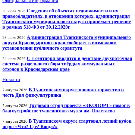
Официальная информация
Сведения об объектах недвижимости и их
30 июля 2026
правообладателях, в отношении которых, администрация
Туапсинского муниципального округа принимает решение
в рамках 518-ФЗ от 30.12.2020г.
Администрация Туапсинского муниципального
28 июля 2026
округа Краснодарского края сообщает о возможном
установлении публичного сервитута
С 1 сентября вводится в действие двухпоточная
24 июля 2026
система раздельного сбора твёрдых коммунальных
отходов в Краснодарском крае
Новости
В Туапсинском округе прошло торжество в
7 августа 2026
честь Дня физкультурника
Трудовой отряд проекта «ЭКОПОРТ» помог в
7 августа 2026
благоустройстве туапсинсокго музея им. Полетаева
В Туапсинском округе стартовал летний кубок
7 августа 2026
игры «Что? Где? Когда?»