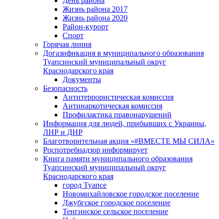
День района
Жизнь района 2017
Жизнь района 2020
Район-курорт
Спорт
Горячая линия
Догазификация в муниципального образования
Туапсинский муниципальный округ
Краснодарского края
Документы
Безопасность
Антитеррористическая комиссия
Антинаркотическая комиссия
Профилактика правонарушений
Информация для людей, прибывших с Украины,
ЛНР и ДНР
Благотворительная акция «#ВМЕСТЕ МЫ СИЛА»
Роспотребнадзор информирует
Книга памяти муниципального образования
Туапсинский муниципальный округ
Краснодарского края
город Туапсе
Новомихайловское городское поселение
Джубгское городское поселение
Тенгинское сельское поселение