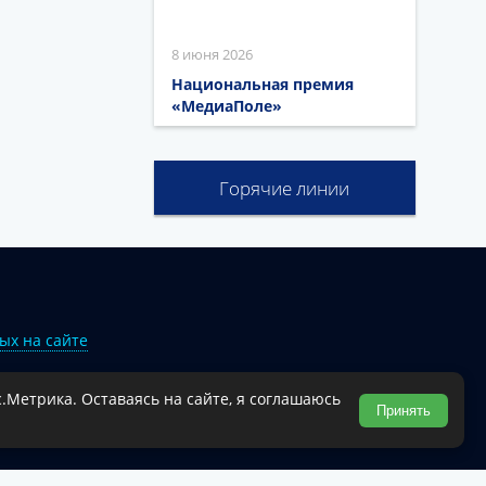
8 июня 2026
Национальная премия
«МедиаПоле»
Горячие линии
ых на сайте
.Метрика. Оставаясь на сайте, я соглашаюсь
Туапсинского муниципального округа.
Принять