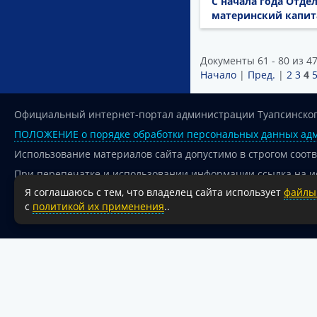
С начала года Отд
материнский капита
Документы 61 - 80 из 4
Начало
|
Пред.
|
2
3
4
Официальный интернет-портал администрации Туапсинског
ПОЛОЖЕНИЕ о порядке обработки персональных данных адм
Использование материалов сайта допустимо в строгом соот
При перепечатке и использовании информации ссылка на и
Я соглашаюсь с тем, что владелец сайта использует
файлы 
Для сайтов и страниц сети Интернет обязательна активная
с
политикой их применения
..
18+