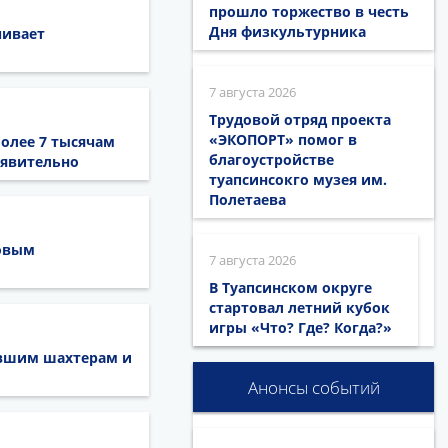
прошло торжество в честь
Дня физкультурника
чивает
7 августа 2026
Трудовой отряд проекта
«ЭКОПОРТ» помог в
более 7 тысячам
благоустройстве
аявительно
туапсинсокго музея им.
Полетаева
довым
7 августа 2026
В Туапсинском округе
стартовал летний кубок
игры «Что? Где? Когда?»
ывшим шахтерам и
Анонсы событий