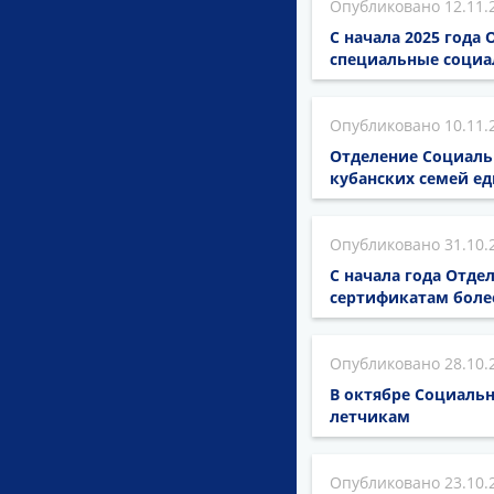
12.11.
С начала 2025 года
специальные социа
10.11.
Отделение Социальн
кубанских семей е
31.10.
С начала года Отде
сертификатам более
28.10.
В октябре Социаль
летчикам
23.10.