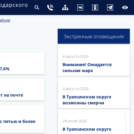
одарского
айоне
Экстренные оповещения
6 августа 2026
Внимание! Ожидается
7,6%
сильная жара
3 августа 2026
т на почте
В Туапсинском округе
возможны смерчи
28 июля 2026
с пятью и более
В Туапсинском округе