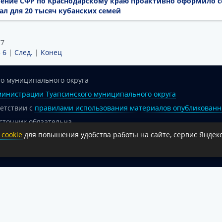
еление СФР по Краснодарскому краю проактивно оформило 
л для 20 тысяч кубанских семей
77
5
6
|
След.
|
Конец
о муниципального округа
инистрации Туапсинского муниципального округа
ветствии с
правилами использования материалов опубликованн
сточник обязательна.
cookie
для повышения удобства работы на сайте, сервис Яндекс
 гиперссылка на официальный интернет-портал администрации 