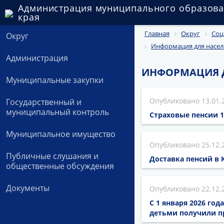
Администрация муниципального образова
края
Главная
Округ
Соц
Округ
Информация для насел
Администрация
ИНФОРМАЦИЯ 
Муниципальные закупки
13.01.
Государственный и
муниципальный контроль
Страховые пенсии 1
Муниципальное имущество
25.12.
Публичные слушания и
Доставка пенсий в 
общественные обсуждения
Документы
22.12.
С 1 января 2026 го
детьми получили пр