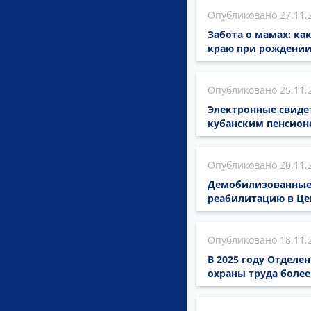
27.11.
Забота о мамах: к
краю при рождении
25.11.
Электронные свидет
кубанским пенсион
20.11.
Демобилизованные 
реабилитацию в Це
18.11.
В 2025 году Отделе
охраны труда более