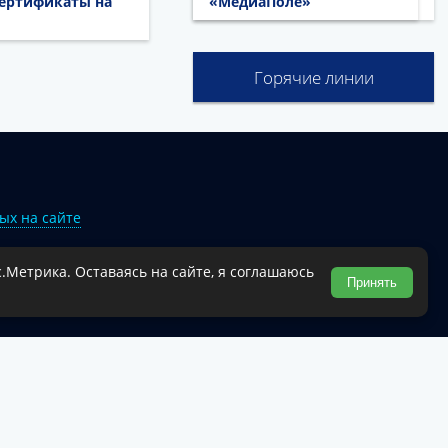
сертификаты на
«МедиаПоле»
Горячие линии
ых на сайте
.Метрика. Оставаясь на сайте, я соглашаюсь
Туапсинского муниципального округа.
Принять