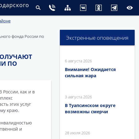
одарского
айоне
ьного фонда России по
Экстренные оповещения
ПОЛУЧАЮТ
6 августа 2026
ИИ ПО
Внимание! Ожидается
сильная жара
России, как и в
3 августа 2026
мплекс
сть этих услуг
В Туапсинском округе
му краю.
возможны смерчи
 инвалидностью
ственной и
28 июля 2026