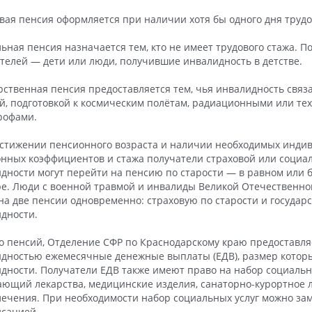
вая пенсия оформляется при наличии хотя бы одного дня трудо
ьная пенсия назначается тем, кто не имеет трудового стажа. П
телей — дети или люди, получившие инвалидность в детстве.
рственная пенсия предоставляется тем, чья инвалидность связ
й, подготовкой к космическим полётам, радиационными или т
рофами.
стижении пенсионного возраста и наличии необходимых инди
нных коэффициентов и стажа получатели страховой или социа
дности могут перейти на пенсию по старости — в равном или 
е. Люди с военной травмой и инвалиды Великой Отечественн
на две пенсии одновременно: страховую по старости и государ
дности.
 пенсий, Отделение СФР по Краснодарскому краю предоставля
дностью ежемесячные денежные выплаты (ЕДВ), размер которы
дности. Получатели ЕДВ также имеют право на набор социальны
ющий лекарства, медицинские изделия, санаторно-курортное л
лечения. При необходимости набор социальных услуг можно за
сацией.