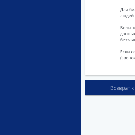
Для би
людей 
Больши
данных
беззая
Если о
(звоно
Возврат к