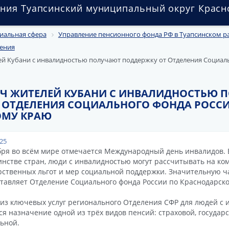
ния Туапсинский муниципальный округ Красн
иальная сфера
Управление пенсионного фонда РФ в Туапсинском р
ения
ей Кубани с инвалидностью получают поддержку от Отделения Социал
СЯЧ ЖИТЕЛЕЙ КУБАНИ С ИНВАЛИДНОСТЬЮ 
 ОТДЕЛЕНИЯ СОЦИАЛЬНОГО ФОНДА РОСС
ОМУ КРАЮ
025
бря во всём мире отмечается Международный день инвалидов. В 
нстве стран, люди с инвалидностью могут рассчитывать на ко
рственных льгот и мер социальной поддержки. Значительную ча
тавляет Отделение Социального фонда России по Краснодарско
из ключевых услуг регионального Отделения СФР для людей с
ся назначение одной из трёх видов пенсий: страховой, государ
ьной.