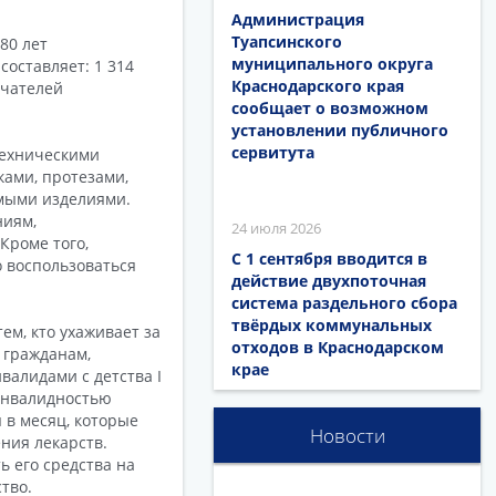
Администрация
Туапсинского
80 лет
муниципального округа
составляет: 1 314
Краснодарского края
учателей
сообщает о возможном
установлении публичного
сервитута
техническими
ками, протезами,
мыми изделиями.
ниям,
24 июля 2026
Кроме того,
С 1 сентября вводится в
 воспользоваться
действие двухпоточная
система раздельного сбора
твёрдых коммунальных
м, кто ухаживает за
отходов в Краснодарском
 гражданам,
крае
алидами с детства I
 инвалидностью
в месяц, которые
Новости
ния лекарств.
 его средства на
тво.