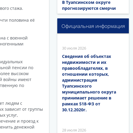
В Туапсинском округе
прогнозируются смерчи
вого стажа.
очти половина её
Официальная информация
ана с военной
ехногенными
30 июля 2026
Сведения об объектах
видуальных
недвижимости и их
льной пенсии по
правообладателях, в
более высоком
отношении которых,
ой войны имеют
администрация
ственную по
Туапсинского
муниципального округа
принимает решение в
ет людям с
рамках 518-ФЗ от
х зависит от группы
30.12.2020г.
х услуг,
ечение и проезд к
менить денежной
28 июля 2026