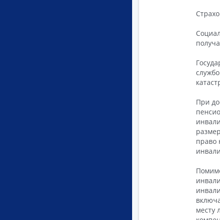
Страхо
Социал
получа
Госуда
службо
катаст
При до
пенсио
инвали
размер
право 
инвали
Помимо
инвали
инвали
включа
месту 
компен