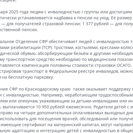
варя 2025 года людям с инвалидностью I группы или достигшим 
тически устанавливается надбавка к пенсии на уход. Её размер 
 — для получателей страховой пенсии; 1 377 рублей — для пол
рственной пенсии.
альное Отделение СФР обеспечивает людей с инвалидностью 
вами реабилитации (ТСР): тростями, костылями, креслами-коляс
дической обувью, абсорбирующим бельём и другими необходи
ому транспортное средство необходимо по медицинским показа
тавляется компенсация половины стоимости страховки ОСАГО. 
стрировав транспорт в Федеральном реестре инвалидов, можно
 на бесплатную парковку.
ние СФР по Краснодарскому краю также оказывает поддержку те
 с инвалидностью. Например, неработающим трудоспособным
лям или опекунам, ухаживающим за детьми-инвалидами или инв
, выплачивается 10 950 рублей ежемесячно. Родители детей с
право на четыре дополнительных оплачиваемых выходных дня 
использовать для посещения врачей, обследований или получе
 имеющие сертификат на материнский капитал, могут направить
ьную адаптацию и интеграцию детей с инвалидностью в общес