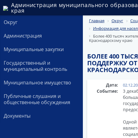
Администрация муниципального образова
края
Главная
Округ
Соц
Округ
Информация для насел
Администрация
Более 400 тысяч жител
Краснодарскому краю
Муниципальные закупки
БОЛЕЕ 400 ТЫ
ПОДДЕРЖКУ ОТ
Государственный и
муниципальный контроль
КРАСНОДАРСК
Муниципальное имущество
Дата:
02.12.2
Событие:
3 дека
Публичные слушания и
больши
общественные обсуждения
госуда
предос
Документы
Одной 
являет
социал