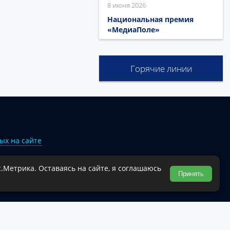
8 июня 2026
Национальная премия
«МедиаПоле»
Горячие линии
ых на сайте
.Метрика. Оставаясь на сайте, я соглашаюсь
Туапсинского муниципального округа.
Принять