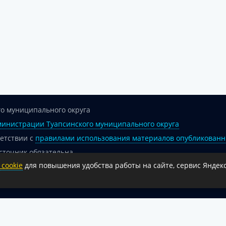
о муниципального округа
инистрации Туапсинского муниципального округа
ветствии с
правилами использования материалов опубликованн
сточник обязательна.
cookie
для повышения удобства работы на сайте, сервис Яндекс
 гиперссылка на официальный интернет-портал администрации 