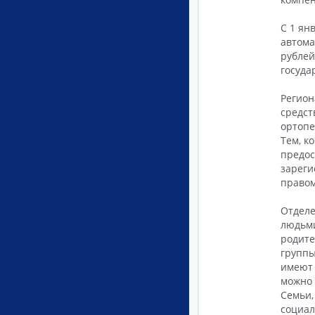
С 1 ян
автома
рублей
госуда
Регион
средст
ортопе
Тем, к
предос
зареги
правом
Отделе
людьми
родите
группы
имеют 
можно 
Семьи,
социал