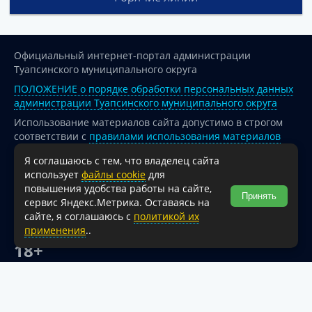
Официальный интернет-портал администрации
Туапсинского муниципального округа
ПОЛОЖЕНИЕ о порядке обработки персональных данных
администрации Туапсинского муниципального округа
Использование материалов сайта допустимо в строгом
соответствии с
правилами использования материалов
опубликованных на сайте
Я соглашаюсь с тем, что владелец сайта
При перепечатке и использовании информации ссылка
использует
файлы cookie
для
на источник обязательна.
повышения удобства работы на сайте,
Принять
сервис Яндекс.Метрика. Оставаясь на
Для сайтов и страниц сети Интернет обязательна
сайте, я соглашаюсь с
политикой их
активная гиперссылка на официальный интернет-портал
применения
..
администрации Туапсинского муниципального округа.
18+