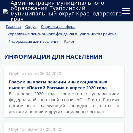
Администрация муниципального
образования Туапсинский
муниципальный округ Краснодарского
края
Главная
Округ
Социальная сфера
Округ
Управление пенсионного фонда РФ в Туапсинском районе
Администрация
Информация для населения
Район
Муниципальные закупки
ИНФОРМАЦИЯ ДЛЯ НАСЕЛЕНИЯ
Государственный и муниципальный контроль
06.04.2020
Муниципальное имущество
График выплаты пенсиии иных социальных
выплат «Почтой России» в апреле 2020 года
Публичные слушания и общественные обсуждения
В апреле 2020 года совместно с управлением
федеральной почтовой связи АО «Почта России»
организован следующий порядок выплаты и
Документы
доставки пенсий и других социальных выплат
27.03.2020