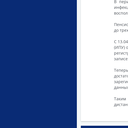
В пер
инфекц
воспол
Пенсио
до трех
С 13.0
(ИПУ) 
регист
записе
Тепер
доста
зареги
данных
Таким 
дистан