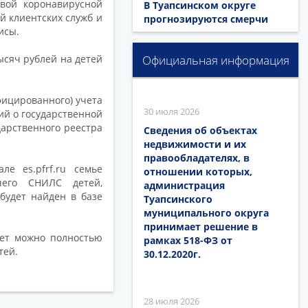
вой коронавирусной
В Туапсинском округе
й клиентских служб и
прогнозируются смерчи
исы.
ысяч рублей на детей
Официальная информация
фицированного) учета
30 июля 2026
ий о государственной
дарственного реестра
Сведения об объектах
недвижимости и их
правообладателях, в
е es.pfrf.ru семье
отношении которых,
чего СНИЛС детей,
администрация
 будет найден в базе
Туапсинского
муниципального округа
принимает решение в
лет можно полностью
рамках 518-ФЗ от
тей.
30.12.2020г.
28 июля 2026