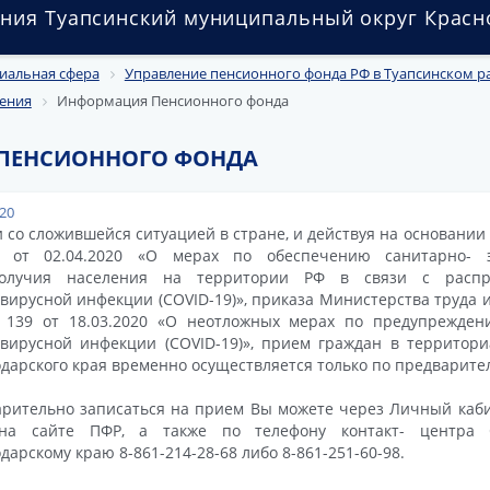
ния Туапсинский муниципальный округ Красн
иальная сфера
Управление пенсионного фонда РФ в Туапсинском р
ения
Информация Пенсионного фонда
ПЕНСИОННОГО ФОНДА
020
и со сложившейся ситуацией в стране, и действуя на основании
от 02.04.2020 «О мерах по обеспечению санитарно- эп
получия населения на территории РФ в связи с распр
вирусной инфекции (COVID-19)», приказа Министерства труда
139 от 18.03.2020 «О неотложных мерах по предупрежден
вирусной инфекции (COVID-19)», прием граждан в территор
дарского края временно осуществляется только по предварите
рительно записаться на прием Вы можете через Личный каби
на сайте ПФР, а также по телефону контакт- центра
дарскому краю 8-861-214-28-68 либо 8-861-251-60-98.