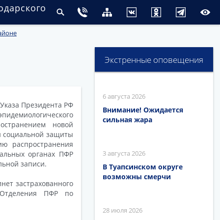
одарского
айоне
Экстренные оповещения
6 августа 2026
 Указа Президента РФ
Внимание! Ожидается
идемиологического
сильная жара
остранением новой
 и социальной защиты
ию распространения
3 августа 2026
иальных органах ПФР
льной записи.
В Туапсинском округе
возможны смерчи
нет застрахованного
 Отделения ПФР по
28 июля 2026