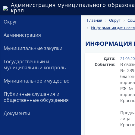
Администрация муниципального образова
края
Главная
Округ
Соц
Округ
Информация для насел
Администрация
ИНФОРМАЦИЯ 
Муниципальные закупки
Дата:
21.05.2
Государственный и
Событие:
В связ
муниципальный контроль
№239 
благо
Муниципальное имущество
корона
РФ № 
Публичные слушания и
корона
общественные обсуждения
Красно
Предва
Документы
лица 
Красно