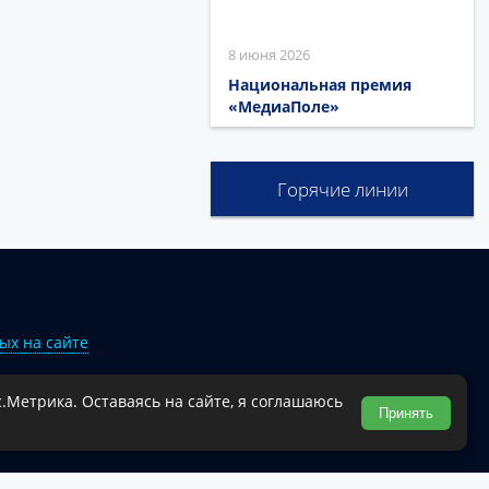
8 июня 2026
Национальная премия
«МедиаПоле»
Горячие линии
ых на сайте
.Метрика. Оставаясь на сайте, я соглашаюсь
Туапсинского муниципального округа.
Принять