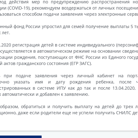
иод действия мер по предупреждению распространения но
ии (COVID-19), рекомендуем воздержаться от личных посещени
ьзоваться способом подачи заявления через электронные серв
нный фонд России упростил для семей получение выплаты 5 т
 лет.
4.2020 регистрация детей в системе индивидуального (персони
осуществляется в автоматическом режиме на основании сведен
рации рождения, поступающих от ФНС России из Единого госу
й актов гражданского состояния (ЕГР ЗАГС).
ь при подаче заявления через личный кабинет на портал
точно указать имя и дату рождения ребенка, после 
стрированных в системе ИПУ как до так и после 13.04.2020,
 автоматически и добавлен к заявлению.
образом, обратиться и получить выплату на детей до трех 
ционно, даже если родители еще не успели получить СНИЛС де