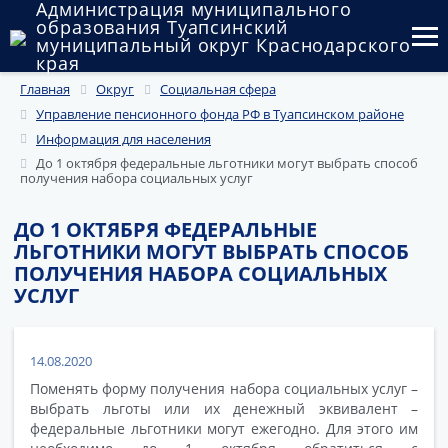
Администрация муниципального
образования Туапсинский
муниципальный округ Краснодарского
края
Главная
Округ
Социальная сфера
Округ
Управление пенсионного фонда РФ в Туапсинском районе
Администрация
Информация для населения
До 1 октября федеральные льготники могут выбрать способ
получения набора социальных услуг
Муниципальные закупки
Государственный и муниципальный контроль
ДО 1 ОКТЯБРЯ ФЕДЕРАЛЬНЫЕ
ЛЬГОТНИКИ МОГУТ ВЫБРАТЬ СПОСОБ
Муниципальное имущество
ПОЛУЧЕНИЯ НАБОРА СОЦИАЛЬНЫХ
УСЛУГ
Публичные слушания и общественные обсуждения
Документы
14.08.2020
Поменять форму получения набора социальных услуг –
выбрать льготы или их денежный эквивалент –
федеральные льготники могут ежегодно. Для этого им