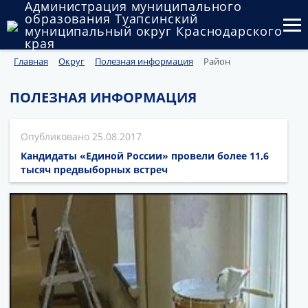
Администрация муниципального
образования Туапсинский
муниципальный округ Краснодарского
края
Главная
Округ
Полезная информация
Район
Округ
Администрация
ПОЛЕЗНАЯ ИНФОРМАЦИЯ
Муниципальные закупки
25.08.2017
Государственный и муниципальный контроль
Кандидаты «Единой России» провели более 11,6
тысяч предвыборных встреч
Муниципальное имущество
Публичные слушания и общественные обсуждения
Документы