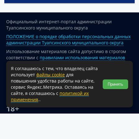
Официальный интернет-портал администрации
Туапсинского муниципального округа
ПОЛОЖЕНИЕ о порядке обработки персональных данных
администрации Туапсинского муниципального округа
Использование материалов сайта допустимо в строгом
соответствии с
правилами использования материалов
опубликованных на сайте
Я соглашаюсь с тем, что владелец сайта
При перепечатке и использовании информации ссылка
использует
файлы cookie
для
на источник обязательна.
повышения удобства работы на сайте,
Принять
сервис Яндекс.Метрика. Оставаясь на
Для сайтов и страниц сети Интернет обязательна
сайте, я соглашаюсь с
политикой их
активная гиперссылка на официальный интернет-портал
применения
..
администрации Туапсинского муниципального округа.
18+