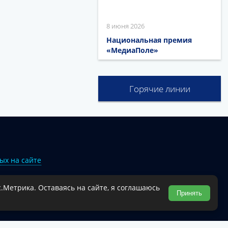
8 июня 2026
Национальная премия
«МедиаПоле»
Горячие линии
ых на сайте
.Метрика. Оставаясь на сайте, я соглашаюсь
Туапсинского муниципального округа.
Принять