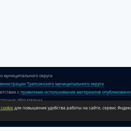
о муниципального округа
инистрации Туапсинского муниципального округа
ветствии с
правилами использования материалов опубликованн
сточник обязательна.
cookie
для повышения удобства работы на сайте, сервис Яндекс
 гиперссылка на официальный интернет-портал администрации 