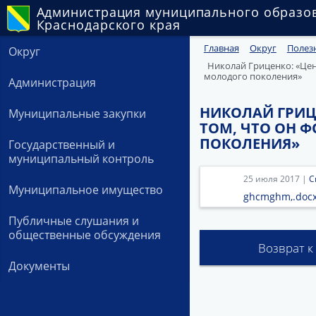
Администрация муниципального образо
Краснодарского края
Главная
Округ
Полез
Округ
Николай Гриценко: «Цен
молодого поколения»
Администрация
НИКОЛАЙ ГРИЦЕ
Муниципальные закупки
ТОМ, ЧТО ОН 
ПОКОЛЕНИЯ»
Государственный и
муниципальный контроль
25 июля 2017 |
С
Муниципальное имущество
ghcmghm,.doc
Публичные слушания и
общественные обсуждения
Возврат к
Документы