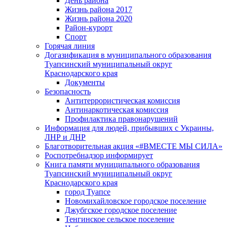
День района
Жизнь района 2017
Жизнь района 2020
Район-курорт
Спорт
Горячая линия
Догазификация в муниципального образования
Туапсинский муниципальный округ
Краснодарского края
Документы
Безопасность
Антитеррористическая комиссия
Антинаркотическая комиссия
Профилактика правонарушений
Информация для людей, прибывших с Украины,
ЛНР и ДНР
Благотворительная акция «#ВМЕСТЕ МЫ СИЛА»
Роспотребнадзор информирует
Книга памяти муниципального образования
Туапсинский муниципальный округ
Краснодарского края
город Туапсе
Новомихайловское городское поселение
Джубгское городское поселение
Тенгинское сельское поселение