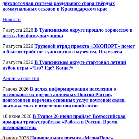
двухпоточная система раздельного сбора твёрдых
коммунальных отходов в Краснодарском крае
Новости
7 августа 2026
В Туапсинском округе прошло торжество в
честь Дня физкультурника
7 августа 2026
Трудовой отряд проекта «ЭКОПОРТ» помог
в благоустройстве туапсинсокго музея им. Полетаева
7 августа 2026
В Туапсинском округе стартовал летний
кубок игры «Что? Где? Когда?»
Анонсы событий
7 июля 2026
В целях информирования населения о
возможностях предоставляемых Почтой России,
подготовлен перечень основных услуг почтовой связи,
оказываемых в отделении почтовой связи
18 июня 2026
В Туапсе 26 июня пройдет Всероссийская
ярмарка трудоустройства «Работа в России. Время
возможностей»
8 июня 2026
Национальная премия «МедиаПоле»