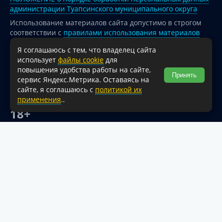
администрации Туапсинского муниципального округа
Использование материалов сайта допустимо в строгом
соответствии с
правилами использования материалов
опубликованных на сайте
Я соглашаюсь с тем, что владелец сайта
При перепечатке и использовании информации ссылка
использует
файлы cookie
для
на источник обязательна.
повышения удобства работы на сайте,
Принять
сервис Яндекс.Метрика. Оставаясь на
Для сайтов и страниц сети Интернет обязательна
сайте, я соглашаюсь с
политикой их
активная гиперссылка на официальный интернет-портал
применения
..
администрации Туапсинского муниципального округа.
18+